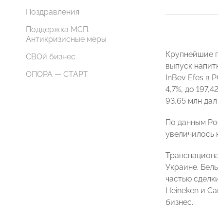
Поздравления
Поддержка МСП.
Антикризисные меры
Крупнейшие п
СВОй бизнес
выпуск напитк
ОПОРА — СТАРТ
InBev Efes в 
4,7%, до 197,
93,65 млн дал
По данным Ро
увеличилось н
Транснациона
Украине. Бель
частью сделк
Heineken и C
бизнес.