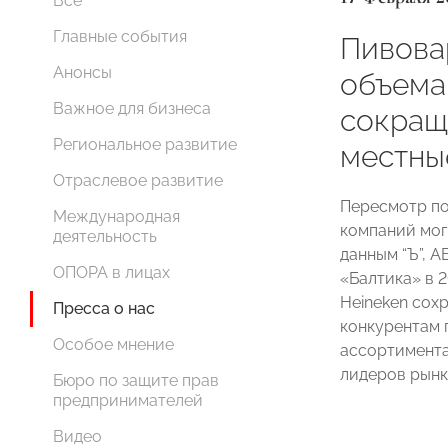
Все
Главные события
Пивова
Анонсы
объема
Важное для бизнеса
сокращ
Региональное развитие
местны
Отраслевое развитие
Пересмотр по
Международная
компаний мог 
деятельность
данным “Ъ”, A
ОПОРА в лицах
«Балтика» в 2
Heineken сох
Пресса о нас
конкурентам 
Особое мнение
ассортимента
лидеров рынк
Бюро по защите прав
предпринимателей
Видео