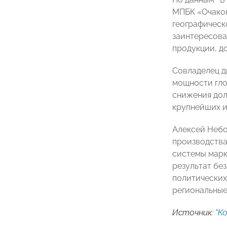
МПБК «Очаков
географическ
заинтересова
продукции, д
Совладелец д
мощности гло
снижения дол
крупнейших иг
Алексей Небол
производства
системы марк
результат бе
политических
региональные
Источник:
"К