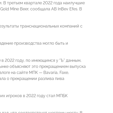
и. В третьем квартале 2022 года наилучшие
old Mine Beer, сообщала AB InBev Efes. В
езультаты транснациональных компаний с
падение производства могло быть и
в 2022 году, по имеющимся у “Ъ” данным,
 рынке объясняют это прекращением выпуска
логе на сайте МПК — Bavaria, Faxe,
бщала о прекращении разлива пива
х игроков в 2022 году стал МПБК
н дал, что соответствует шестому месту. В