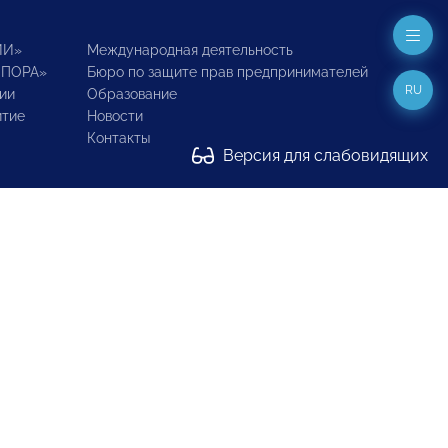
ИИ»
Международная деятельность
ОПОРА»
Бюро по защите прав предпринимателей
RU
ии
Образование
итие
Новости
Контакты
Версия для слабовидящих