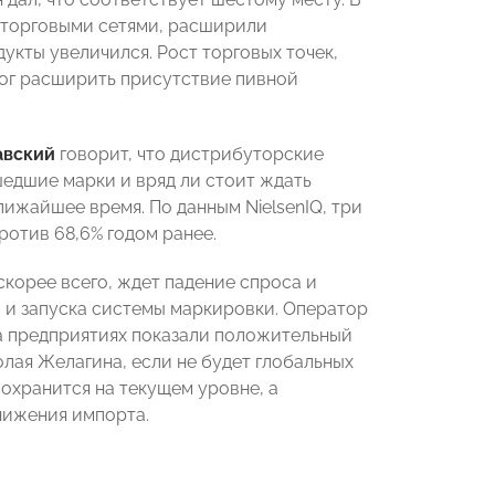
с торговыми сетями, расширили
укты увеличился. Рост торговых точек,
мог расширить присутствие пивной
авский
говорит, что дистрибуторские
едшие марки и вряд ли стоит ждать
ижайшее время. По данным NielsenIQ, три
ротив 68,6% годом ранее.
скорее всего, ждет падение спроса и
й и запуска системы маркировки. Оператор
а предприятиях показали положительный
лая Желагина, если не будет глобальных
сохранится на текущем уровне, а
нижения импорта.