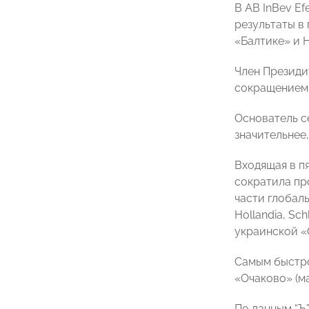
В AB InBev E
результаты в 
«Балтике» и 
Член Презид
сокращением 
Основатель с
значительнее
Входящая в п
сократила пр
части глобаль
Hollandia, Sc
украинской «
Самым быстро
«Очаково» (ма
По данным “Ъ”