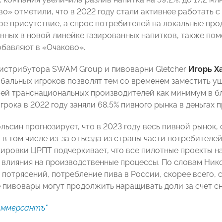
о» отметили, что в 2022 году стали активнее работать 
ое присутствие, а спрос потребителей на локальные прод
нных в новой линейке газированных напитков, также по
обавляют в «Очаково».
истрибутора SWAM Group и пивоварни Gletcher
Игорь Х
бальных игроков позволят тем со временем заместить уш
ей транснациональных производителей как минимум в бл
рока в 2022 году заняли 68,5% пивного рынка в деньгах п
ьсин прогнозирует, что в 2023 году весь пивной рынок, 
 в том числе из-за отъезда из страны части потребителе
ировки ЦРПТ подчеркивает, что все пилотные проекты н
з влияния на производственные процессы. По словам Нико
 потрясений, потребление пива в России, скорее всего, 
 пивовары могут продолжить наращивать доли за счет с
оммерсантъ"