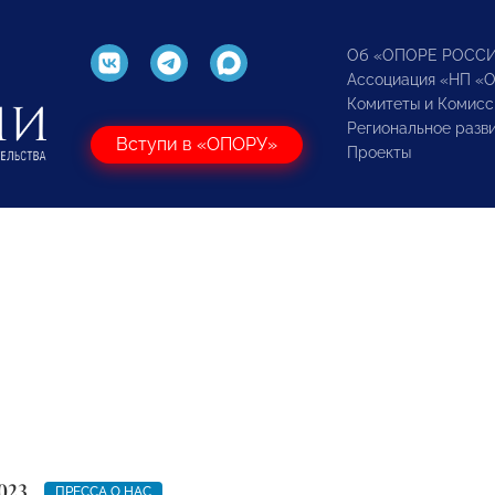
Об «ОПОРЕ РОСС
Ассоциация «НП «
Комитеты и Комисс
Региональное разв
Вступи в «ОПОРУ»
Проекты
023
ПРЕССА О НАС