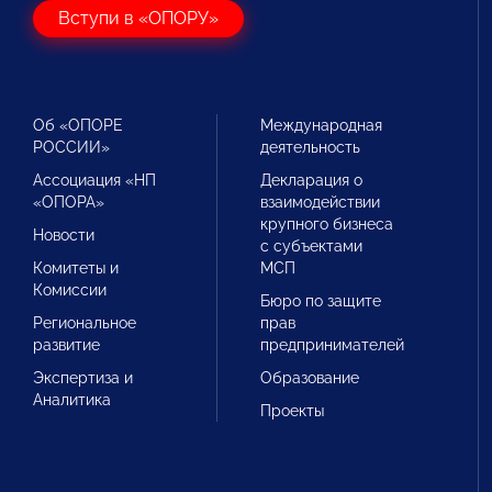
Вступи в «ОПОРУ»
Об «ОПОРЕ
Международная
РОССИИ»
деятельность
Ассоциация «НП
Декларация о
«ОПОРА»
взаимодействии
крупного бизнеса
Новости
с субъектами
Комитеты и
МСП
Комиссии
Бюро по защите
Региональное
прав
развитие
предпринимателей
Экспертиза и
Образование
Аналитика
Проекты