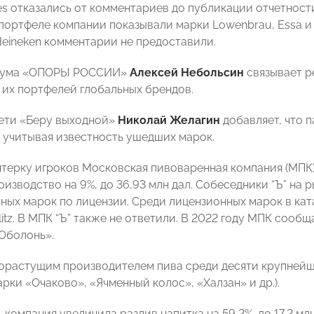
fes отказались от комментариев до публикации отчетност
портфеле компании показывали марки Lowenbrau, Essa и G
Heineken комментарии не предоставили.
иума «ОПОРЫ РОССИИ»
Алексей Небольсин
связывает р
их портфелей глобальных брендов.
ети «Беру выходной»
Николай Желагин
добавляет, что 
, учитывая известность ушедших марок.
ятерку игроков Московская пивоваренная компания (МПК) 
оизводство на 9%, до 36,93 млн дал. Собеседники “Ъ” на
ных марок по лицензии. Среди лицензионных марок в ката
hlitz. В МПК “Ъ” также не ответили. В 2022 году МПК соо
Оболонь».
растущим производителем пива среди десяти крупнейши
рки «Очаково», «Ячменный колос», «Халзан» и др.).
, компания увеличила разлив напитка на 59,2%, до 17,2 мл