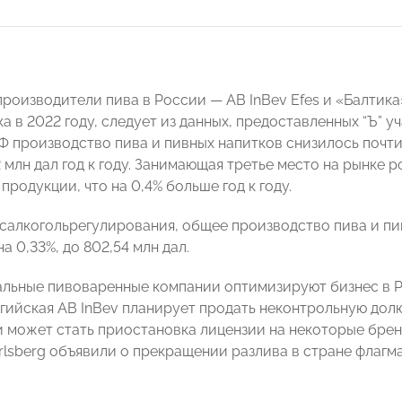
роизводители пива в России — AB InBev Efes и «Балтика»
а в 2022 году, следует из данных, предоставленных “Ъ” у
РФ производство пива и пивных напитков снизилось почти 
42 млн дал год к году. Занимающая третье место на рынке
 продукции, что на 0,4% больше год к году.
салкогольрегулирования, общее производство пива и пив
а 0,33%, до 802,54 млн дал.
льные пивоваренные компании оптимизируют бизнес в Р
гийская AB InBev планирует продать неконтрольную долю 
и может стать приостановка лицензии на некоторые бренд
arlsberg объявили о прекращении разлива в стране флаг