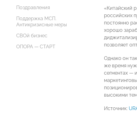
Поздравления
«Китайский ры
российских п
Поддержка МСП.
постоянно ра
Антикризисные меры
хорошо зараб
СВОй бизнес
диджитализиро
позволяет оп
ОПОРА — СТАРТ
Однако он та
же время нуж
сегментах — и
маркетинговых
позициониров
высокими тем
Источник:
UR