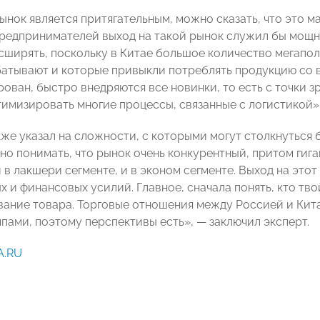
нок является притягательным, можно сказать, что это ма
редпринимателей выход на такой рынок служил бы мощ
сширять, поскольку в Китае большое количество мегапо
атывают и которые привыкли потреблять продукцию со в
ван, быстро внедряются все новинки, то есть с точки зр
тимизировать многие процессы, связанные с логистикой»,
кже указал на сложности, с которыми могут столкнуться 
но понимать, что рынок очень конкурентный, притом гига
 в лакшери сегменте, и в эконом сегменте. Выход на это
 и финансовых усилий. Главное, сначала понять, кто тво
ание товара. Торговые отношения между Россией и Кита
пами, поэтому перспективы есть», — заключил эксперт.
A.RU