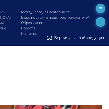
ИИ»
Международная деятельность
ОПОРА»
Бюро по защите прав предпринимателей
RU
ии
Образование
итие
Новости
Контакты
Версия для слабовидящих