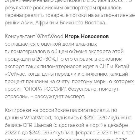
ограничение начало действовать с 10 июля 2022 г. В
результате российским экспортерам пришлось
перенаправлять товарные потоки на альтернативные
рынки Азии, Африки и Ближнего Востока.
Консультант WhatWood
Игорь Новоселов
соглашается с оценкой доли влажных
пиломатериалов в общем объеме экспорта этой
продукции в 20–30%. По его словам, в основном
экспорт таких пиломатериалов идет в СНГ и Китай.
«Сейчас, когда цены перешли к снижению, каждый
процент пошлины на счету, поэтому меры, о которых
просит "ОПОРА РОССИИ", безусловно, помогут
отрасли», – рассуждает эксперт.
Котировки на российские пиломатериалы, по
данным WhatWood, поднялись с $210–220/куб. м на
базисе CFR Шанхай (с доставкой в порт) в декабре
2022 г. до $245–265/куб. м в феврале 2023 г. Но с тех