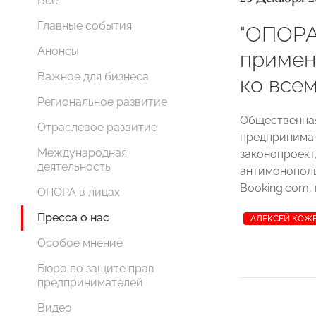
Все
Главные события
"ОПОРА
Анонсы
примен
Важное для бизнеса
ко все
Региональное развитие
Общественная
Отраслевое развитие
предпринима
Международная
законопроект
деятельность
антимонопол
Booking.com, 
ОПОРА в лицах
Пресса о нас
АЛЕКСЕЙ КОЖ
Особое мнение
Бюро по защите прав
предпринимателей
Видео