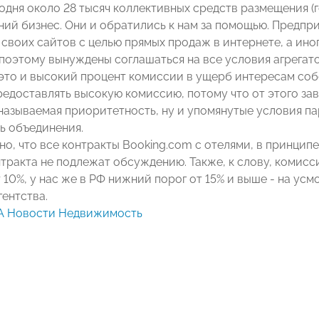
одня около 28 тысяч коллективных средств размещения (г
ний бизнес. Они и обратились к нам за помощью. Предпр
своих сайтов с целью прямых продаж в интернете, а ино
 поэтому вынуждены соглашаться на все условия агрегат
 это и высокий процент комиссии в ущерб интересам соб
едоставлять высокую комиссию, потому что от этого за
 называемая приоритетность, ну и упомянутые условия па
ь объединения.
но, что все контракты Booking.com с отелями, в принцип
нтракта не подлежат обсуждению. Также, к слову, комисс
 10%, у нас же в РФ нижний порог от 15% и выше - на ус
гентства.
А Новости Недвижимость