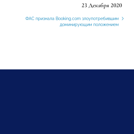
23 Декабря 2020
ФАС признала Booking.com злоупотребившим
доминирующим положением