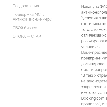
Поздравления
Накануне ФАС
антимонополь
Поддержка МСП.
"условия о ши
Антикризисные меры
гостиницы не 
СВОй бизнес
того, это мо
отличающихся
ОПОРА — СТАРТ
разочарована
условиях".
Вице-президе
предпринимат
доминировани
органы запрещ
"В таких стра
на законодат
закреплено и 
имеются данн
Booking.com в
правилам", и