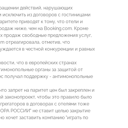
кращении действий, нарушающих
и исключить из договоров с гостиницами
аритете приводят к тому, что отели и
продаж ниже, чем на Booking.com. Кроме
лах продаж свободные предложения услуг,
m отреагировала, отметив, что
нуждается в честной конкуренции и равных
ости, что в европейских странах
тимонопольные органы за защитой от
ес получал поддержку - антимонопольные
 что запрет на паритет цен был закреплен и
й законопроект, чтобы это правило было
 агрегаторов в договорах с отелями тоже
ОПОРА РОССИИ" не ставит целью закрытие
но хочет заставить компанию "играть по