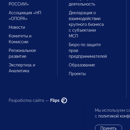
РОССИИ»
деятельность
Ассоциация «НП
Декларация о
«ОПОРА»
взаимодействии
крупного бизнеса
Новости
с субъектами
Комитеты и
МСП
Комиссии
Бюро по защите
Региональное
прав
развитие
предпринимателей
Экспертиза и
Образование
Аналитика
Проекты
Разработка сайта —
Flips
Мы используем co
с
политикой конф
Принять