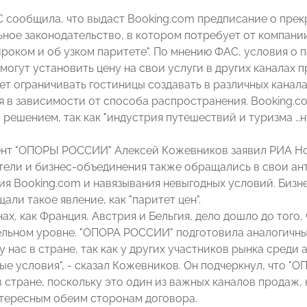
 сообщила, что выдаст Booking.com предписание о пре
ное законодательство, в котором потребует от компани
роком и об узком паритете". По мнению ФАС, условия о п
могут установить цену на свои услуги в других каналах 
жет ограничивать гостиницы создавать в различных кана
 в зависимости от способа распространения. Booking.co
 решением, так как "индустрия путешествий и туризма …
нт "ОПОРЫ РОССИИ" Алексей Кожевников заявил РИА Нов
ели и бизнес-объединения также обращались в свои ан
я Booking.com и навязывания невыгодных условий. Бизн
али такое явление, как "паритет цен".
нах, как Франция, Австрия и Бельгия, дело дошло до того,
ельном уровне. "ОПОРА РОССИИ" подготовила аналогичны
у нас в стране, так как у других участников рынка среди
ые условия", - сказал Кожевников. Он подчеркнул, что "
 стране, поскольку это один из важных каналов продаж, 
нтересным обеим сторонам договора.