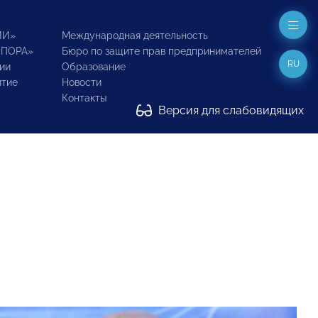
ИИ»
Международная деятельность
ОПОРА»
Бюро по защите прав предпринимателей
RU
ии
Образование
итие
Новости
Контакты
Версия для слабовидящих