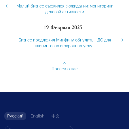
Малый бизнес съежился в ожидании: мониторинг
деловой активности
19 Февраля 2025
Бизнес предложил Минфину обнулить НДС для
клининговых и охранных услуг
Пресса о нас
Русский
English
中文