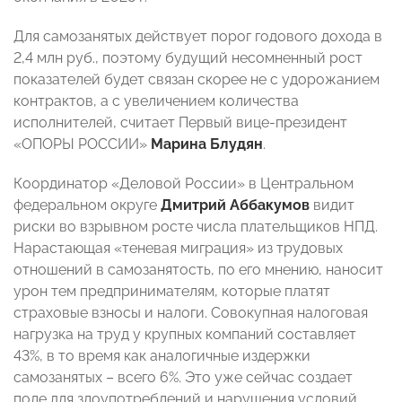
Для самозанятых действует порог годового дохода в
2,4 млн руб., поэтому будущий несомненный рост
показателей будет связан скорее не с удорожанием
контрактов, а с увеличением количества
исполнителей, считает Первый вице-президент
«ОПОРЫ РОССИИ»
Марина Блудян
.
Координатор «Деловой России» в Центральном
федеральном округе
Дмитрий Аббакумов
видит
риски во взрывном росте числа плательщиков НПД.
Нарастающая «теневая миграция» из трудовых
отношений в самозанятость, по его мнению, наносит
урон тем предпринимателям, которые платят
страховые взносы и налоги. Совокупная налоговая
нагрузка на труд у крупных компаний составляет
43%, в то время как аналогичные издержки
самозанятых – всего 6%. Это уже сейчас создает
поле для злоупотреблений и нарушения условий