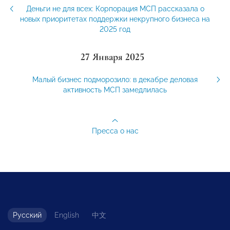
Деньги не для всех: Корпорация МСП рассказала о
новых приоритетах поддержки некрупного бизнеса на
2025 год
27 Января 2025
Малый бизнес подморозило: в декабре деловая
активность МСП замедлилась
Пресса о нас
Русский
English
中文