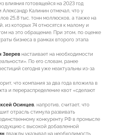
з влияния готовящейся на 2023 год
 Александр Калинин отмечал, что у
ов 25,8 тыс. тонн моллюсков, а также на
й, из которых 74 относятся к малому и
том на это обращение. При этом, по оценке
аты бизнеса в рамках второго этапа
н Зверев
настаивает на необходимости
еальности». По его словам, ранее
естиций сегодня уже неактуальны из-за
орит, что компания за два года вложила в
екта и перераспределение квот «сделают
ксей Осинцев
, напротив, считает, что
лишит отрасль стимула развивать
единственному конкуренту РФ в промысле
продукцию с высокой добавленной
ин
дважды указывал на необходимость