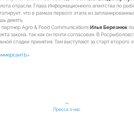
лота отрасли. Глава Информационного агентства по ры
статирует, что в рамках первого этапа из запланированн
шь девять.
партнер Agro & Food Communications
Илья Березнюк
по
кта закона, так как он почти согласован. В Росрыболовс
ьной стадии принятия. Там выступают за старт второго э
оммерсантЪ
»
Пресса о нас