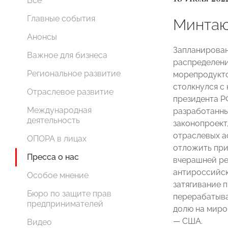
Все
Главные события
Минтаю
Анонсы
Запланирован
Важное для бизнеса
распределени
Региональное развитие
морепродукто
столкнулся с
Отраслевое развитие
президента Р
Международная
разработанн
деятельность
законопроект
отраслевых а
ОПОРА в лицах
отложить при
Пресса о нас
вчерашней ре
антироссийск
Особое мнение
затягивание 
Бюро по защите прав
перерабатыва
предпринимателей
долю на миро
— США.
Видео