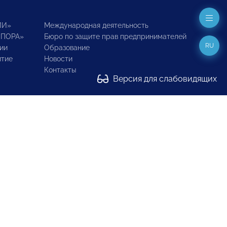
ИИ»
Международная деятельность
ОПОРА»
Бюро по защите прав предпринимателей
RU
ии
Образование
итие
Новости
Контакты
Версия для слабовидящих