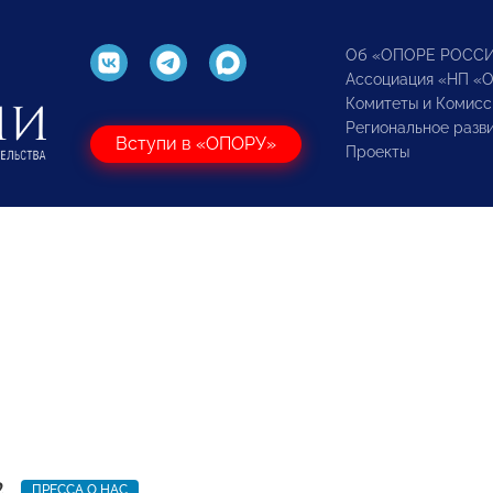
Об «ОПОРЕ РОСС
Ассоциация «НП «
Комитеты и Комисс
Региональное разв
Вступи в «ОПОРУ»
Проекты
2
ПРЕССА О НАС