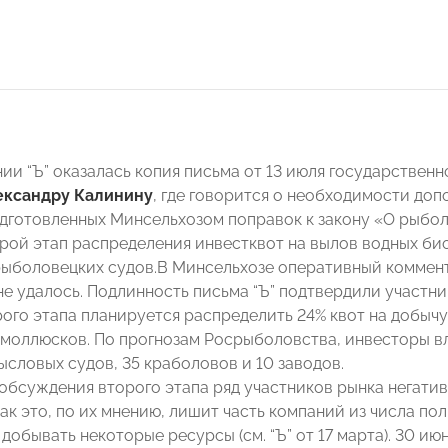
ии “Ъ” оказалась копия письма от 13 июля государстве
ександру Калинину
, где говорится о необходимости до
дготовленных Минсельхозом поправок к закону «О рыбол
орой этап распределения инвестквот на вылов водных би
ыболовецких судов.В Минсельхозе оперативный коммента
не удалось. Подлинность письма “Ъ” подтвердили участни
рого этапа планируется распределить 24% квот на добычу
 моллюсков. По прогнозам Росрыболовства, инвесторы в
словых судов, 35 краболовов и 10 заводов.
 обсуждения второго этапа ряд участников рынка негат
как это, по их мнению, лишит часть компаний из числа п
добывать некоторые ресурсы (см. “Ъ” от 17 марта). 30 