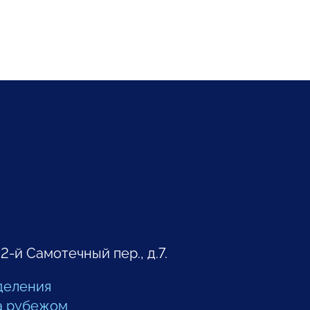
 2-й Самотечный пер., д.7.
деления
а рубежом