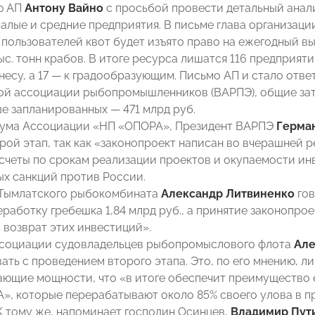
ю АП
Антону Вайно
с просьбой провести детальный анали
алые и средние предприятия. В письме глава организации
пользователей квот будет изъято право на ежегодный выл
ыс. тонн крабов. В итоге ресурса лишатся 116 предприяти
несу, а 17 — к градообразующим. Письмо АП и стало отве
й ассоциации рыбопромышленников (ВАРПЭ), общие затр
е запланированных — 471 млрд руб.
иума Ассоциации «НП «ОПОРА», Президент ВАРПЭ
Герма
рой этап, так как «законопроект написан во вчерашней р
счеты по срокам реализации проектов и окупаемости инв
ых санкций против России.
 Тымлатского рыбокомбината
Александр Литвиненко
гов
еработку гребешка 1,84 млрд руб., а принятие законопро
возврат этих инвестиций».
ссоциации судовладельцев рыбопромыслового флота
Але
вать с проведением второго этапа. Это, по его мнению, 
ющие мощности, что «в итоге обеспечит преимущество 
», которые перерабатывают около 85% своего улова в 
К тому же, напоминает господин Осинцев,
Владимир Пут