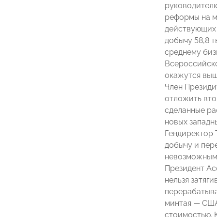
руководител
реформы на м
действующих 
добычу 58,8 т
среднему биз
Всероссийско
окажутся выш
Член Презид
отложить вто
сделанные ра
новых западн
Гендиректор
добычу и пер
невозможным 
Президент А
нельзя затяги
перерабатыва
минтая — США
стоимостью. 