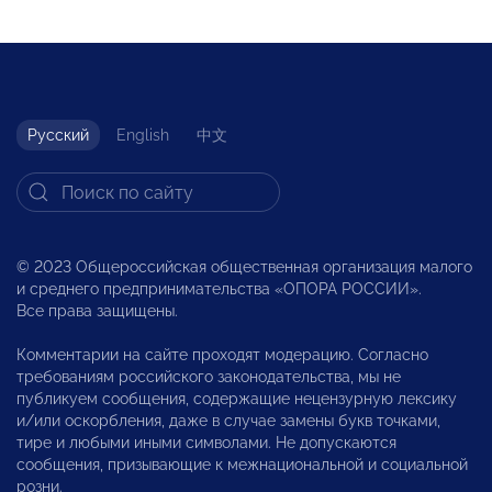
Русский
English
中文
© 2023 Общероссийская общественная организация малого
и среднего предпринимательства «ОПОРА РОССИИ».
Все права защищены.
Комментарии на сайте проходят модерацию. Согласно
требованиям российского законодательства, мы не
публикуем сообщения, содержащие нецензурную лексику
и/или оскорбления, даже в случае замены букв точками,
тире и любыми иными символами. Не допускаются
сообщения, призывающие к межнациональной и социальной
розни.