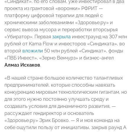
«Синдикат», по его словам, уже инвестировал в два
проекта из грантовой «воронки» РФРИТ —
платформу цифровой терапии для людей с
хроническими заболеваниями «Здоровье.ру» и
сервис вывоза мусора и переработки вторсырья
«Убиратор». Первая
закрыла
инвестраунд на 307 млн
рублей от Kama Flow и инвесторов «Синдиката», во
второй
вложили
50 млн рублей «Синдикат», фонды
«ПВБ Инвест», «Зерно Венчурз» и бизнес-ангел
Алмаз Исхаков
.
«В нашей стране большое количество талантливых
предпринимателей, которые способны навязать
конкуренцию мировым технологическим гигантам, но
для этого нужно постоянно улучшать среду и
создавать условия для динамичного развития, —
рассуждает гендиректор и основатель
«Здоровье.ру» Эрик Бровко. — Я и моя команда на
себе ощутили пользу от инициативы, закрыв раунд А