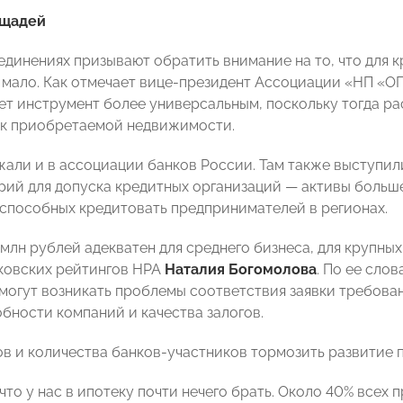
ощадей
единениях призывают обратить внимание на то, что для к
 мало. Как отмечает вице-президент Ассоциации «НП «
ет инструмент более универсальным, поскольку тогда р
к приобретаемой недвижимости.
али и в ассоциации банков России. Там также выступил
рий для допуска кредитных организаций — активы больше
 способных кредитовать предпринимателей в регионах.
млн рублей адекватен для среднего бизнеса, для крупных
ковских рейтингов НРА
Наталия Богомолова
. По ее слов
могут возникать проблемы соответствия заявки требован
бности компаний и качества залогов.
в и количества банков-участников тормозить развитие 
 что у нас в ипотеку почти нечего брать. Около 40% все