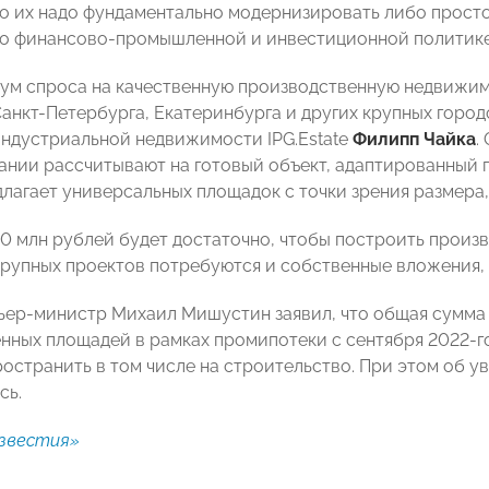
то их надо фундаментально модернизировать либо просто
по финансово-промышленной и инвестиционной политик
бум спроса на качественную производственную недвижим
Санкт-Петербурга, Екатеринбурга и других крупных город
индустриальной недвижимости IPG.Estate
Филипп Чайка
.
ании рассчитывают на готовый объект, адаптированный 
длагает универсальных площадок с точки зрения размера
0 млн рублей будет достаточно, чтобы построить произво
 крупных проектов потребуются и собственные вложения,
ьер-министр Михаил Мишустин заявил, что общая сумма
нных площадей в рамках промипотеки с сентября 2022-го
остранить в том числе на строительство. При этом об у
сь.
звестия»