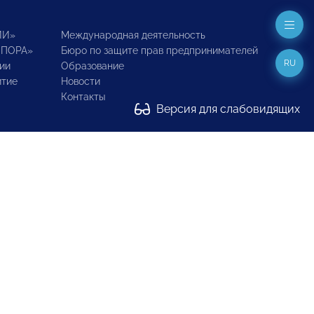
ИИ»
Международная деятельность
ОПОРА»
Бюро по защите прав предпринимателей
RU
ии
Образование
итие
Новости
Контакты
Версия для слабовидящих