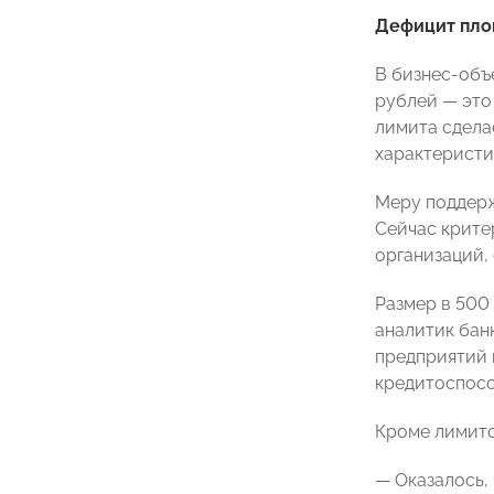
Дефицит пл
В бизнес-объ
рублей — это
лимита сдела
характеристи
Меру поддерж
Сейчас крите
организаций,
Размер в 500 
аналитик бан
предприятий 
кредитоспосо
Кроме лимито
— Оказалось,