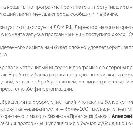
 на кредиты по программе промипотеки, поступивших в «
ующий лимит меньше спроса, сообщили и в банке.
ситуацию фиксирует и ДОМ.РФ. Директор малого и сред
 с момента запуска программы к ним поступило около 100
ыделенного лимита нам будет сложно удовлетворить зап
она.
ировали устойчивый интерес к программе со стороны пр
ах. В работе у банка находятся кредитные заявки на сум
щевой, металлообрабатывающей, машиностроительной и
 пресс-службе финорганизации.
обращения на оформление такой ипотеки на более чем м
к покупке недвижимости — более 100 тыс. кв. м, отмети
о среднего и малого бизнеса «Промсвязьбанка»
Алексей
начения программы и увеличения объемов субсидий он ож