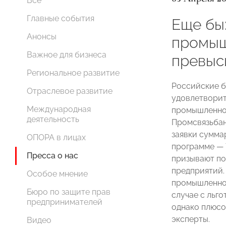
Все
Главные события
Еще бы:
Анонсы
промыш
Важное для бизнеса
превыс
Региональное развитие
Российские б
Отраслевое развитие
удовлетворит
Международная
промышленной
деятельность
Промсвязьбан
заявки суммар
ОПОРА в лицах
программе — 
Пресса о нас
призывают по
предприятий.
Особое мнение
промышленной
Бюро по защите прав
случае с льг
предпринимателей
однако плюсо
эксперты.
Видео