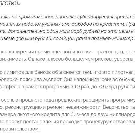
ЗВЕСТИЙ»
авка по промышленной ипотеке субсидируется правите
мещения недополученных ими доходов по кредитам. П
ть дополнительно один миллиард рублей на эти цели к
объеме 300 млн рублей, сообщал ранее премьер-министр
к расширения промышленной ипотеки — разгон цен, как э
вижимость. Однако плюсов больше, чем рисков, уверен
р лимитов для банков объясняется тем, что это пилотна
роверке, пояснила эксперт. Она напомнила: сейчас обсу
ортфелю в рамках программы в 10 раз, до 70 млрд рублей
осенью прошлого года предложил расширить программу
о, реконструкцию и ремонт недвижимости. Ведомство т
азмера льготного кредита для бизнеса до двух миллиард
что проект постановления проходит процедуру согласова
правительством.