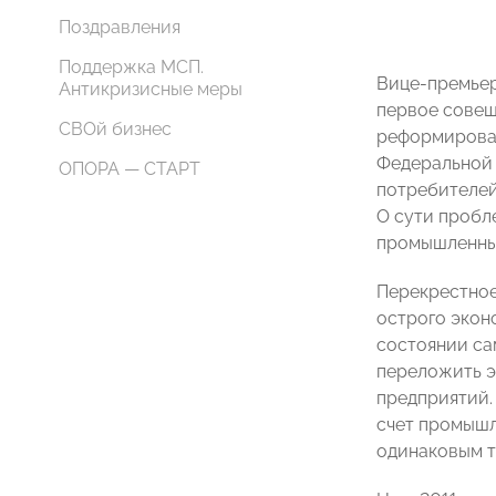
Поздравления
Поддержка МСП.
Вице-премьер
Антикризисные меры
первое совещ
СВОй бизнес
реформирован
Федеральной 
ОПОРА — СТАРТ
потребителей
О сути пробл
промышленны
Перекрестное
острого экон
состоянии са
переложить э
предприятий.
счет промышл
одинаковым т