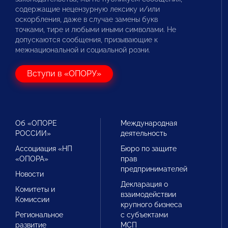
содержащие нецензурную лексику и/или
оскорбления, даже в случае замены букв
точками, тире и любыми иными символами. Не
допускаются сообщения, призывающие к
межнациональной и социальной розни.
Вступи в «ОПОРУ»
Об «ОПОРЕ
Международная
РОССИИ»
деятельность
Ассоциация «НП
Бюро по защите
«ОПОРА»
прав
предпринимателей
Новости
Декларация о
Комитеты и
взаимодействии
Комиссии
крупного бизнеса
Региональное
с субъектами
развитие
МСП