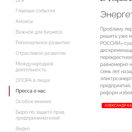
Все
Главные события
Энерге
Анонсы
Проблему пер
Важное для бизнеса
решить уже н
Региональное развитие
РОССИИ» сущ
дискриминаци
Отраслевое развитие
перекрестное
Международная
равномерно 
деятельность
семь лет наза
электроэнерг
ОПОРА в лицах
предприятий,
Пресса о нас
реформ избеж
Особое мнение
АЛЕКСАНДР К
Бюро по защите прав
предпринимателей
Видео