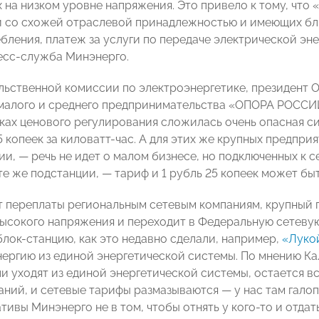
 на низком уровне напряжения. Это привело к тому, что
 со схожей отраслевой принадлежностью и имеющих бл
бления, платеж за услуги по передаче электрической эне
есс-служба Минэнерго.
льственной комиссии по электроэнергетике, президент
 малого и среднего предпринимательства «ОПОРА РОСС
ках ценового регулирования сложилась очень опасная сит
5 копеек за киловатт-час. А для этих же крупных предпр
и, — речь не идет о малом бизнесе, но подключенных к с
те же подстанции, — тариф и 1 рубль 25 копеек может быт
т переплаты региональным сетевым компаниям, крупный
ысокого напряжения и переходит в Федеральную сетевую
блок-станцию, как это недавно сделали, например,
«Луко
нергию из единой энергетической системы. По мнению Кал
и уходят из единой энергетической системы, остается в
аний, и сетевые тарифы размазываются — у нас там гал
ивы Минэнерго не в том, чтобы отнять у кого-то и отдат