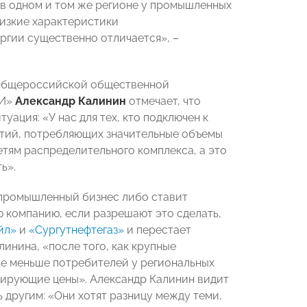
 «в одном и том же регионе у промышленных
изкие характеристики
ргии существенно отличается», –
 Общероссийской общественной
ИИ»
Александр Калинин
отмечает, что
уация: «У нас для тех, кто подключен к
иятий, потребляющих значительные объемы
етям распределительного комплекса, а это
ь».
 промышленный бизнес либо ставит
 компанию, если разрешают это сделать,
йл»
и
«Сургутнефтегаз»
и перестает
инина, «после того, как крупные
се меньше потребителей у региональных
опирующие цены». Александр Калинин видит
ь другим: «Они хотят разницу между теми,