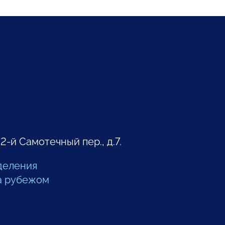
 2-й Самотечный пер., д.7.
деления
а рубежом