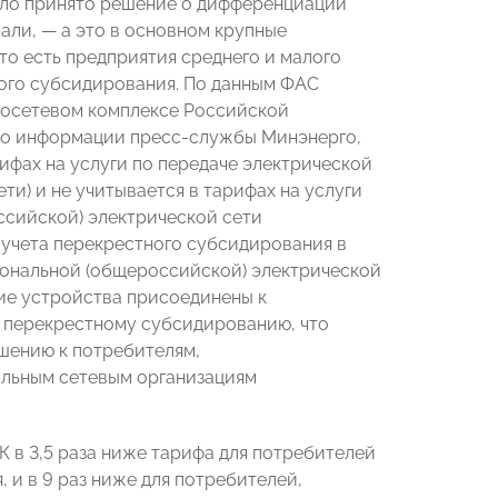
ыло принято решение о дифференциации
рали, — а это в основном крупные
о есть предприятия среднего и малого
ного субсидирования. По данным ФАС
тросетевом комплексе Российской
 по информации пресс-службы Минэнерго,
ифах на услуги по передаче электрической
и) и не учитывается в тарифах на услуги
ссийской) электрической сети
е учета перекрестного субсидирования в
циональной (общероссийской) электрической
щие устройства присоединены к
о перекрестному субсидированию, что
шению к потребителям,
льным сетевым организациям
К в 3,5 раза ниже тарифа для потребителей
 и в 9 раз ниже для потребителей,