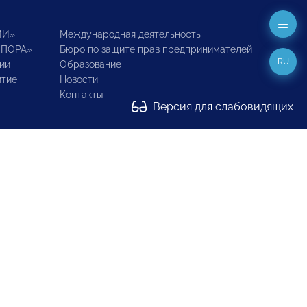
ИИ»
Международная деятельность
ОПОРА»
Бюро по защите прав предпринимателей
RU
ии
Образование
итие
Новости
Контакты
Версия для слабовидящих