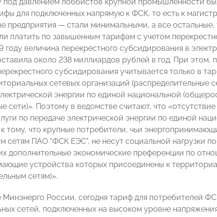
ду под давлением лоббистов крупной промышленности б
ифы для подключенных напрямую к ФСК, то есть к магист
 предприятия — стали минимальными, а все остальные, т
али платить по завышенным тарифам с учетом перекрест
19 году величина перекрестного субсидирования в элек
ставила около 238 миллиардов рублей в год. При этом,
перекрестного субсидирования учитывается только в тар
иториальных сетевых организаций (распределительные сет
электрической энергии по единой национальной (общеро
ые сети)». Поэтому в ведомстве считают, что «отсутстви
слуги по передаче электрической энергии по единой на
 к тому, что крупные потребители, чьи энергопринимаю
м сетям ПАО "ФСК ЕЭС", не несут социальной нагрузки п
них дополнительные экономические преференции по отно
ающие устройства которых присоединены к территориа
ельным сетям)».
ке Минэнерго России, сегодня тариф для потребителей ФС
ных сетей, подключенных на высоком уровне напряжения,