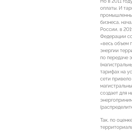
Но в 2011 го
оплаты. И тар
промышленные
бизнеса, нач
России, в 20
Федерации со
«весь объем 
энергии терр
по передаче 
(магистральн
тарифах на у
сети привело
магистральны
создает для 
энергоприним
(распределит
Так, по оцен
территориаль