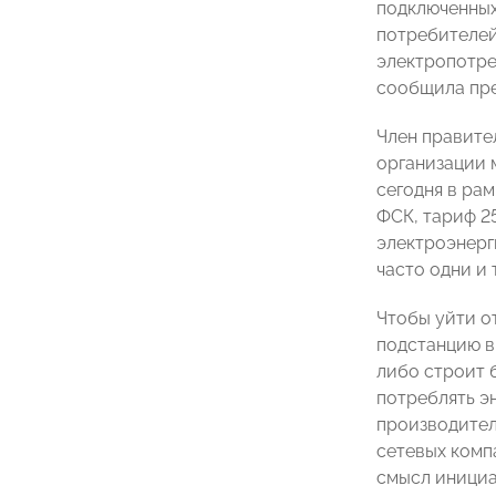
подключенных
потребителей
электропотре
сообщила пр
Член правите
организации
сегодня в рам
ФСК, тариф 2
электроэнерги
часто одни и 
Чтобы уйти о
подстанцию в
либо строит 
потреблять э
производител
сетевых комп
смысл инициат