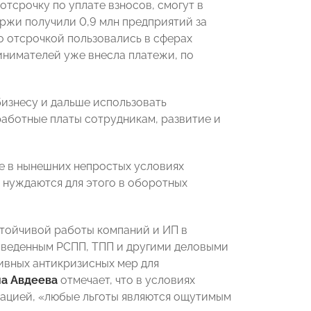
тсрочку по уплате взносов, смогут в
ержи получили 0,9 млн предприятий за
о отсрочкой пользовались в сферах
ринимателей уже внесла платежи, по
бизнесу и дальше использовать
аботные платы сотрудникам, развитие и
е в нынешних непростых условиях
 нуждаются для этого в оборотных
стойчивой работы компаний и ИП в
оведенным РСПП, ТПП и другими деловыми
ивных антикризисных мер для
а Авдеева
отмечает, что в условиях
рацией, «любые льготы являются ощутимым