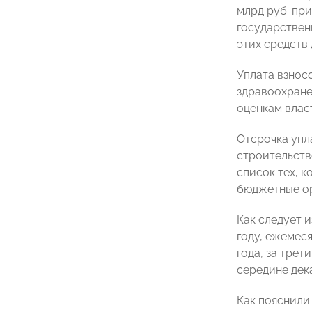
млрд руб. пр
государстве
этих средств
Уплата взносо
здравоохранен
оценкам влас
Отсрочка упла
строительств
список тех, 
бюджетные ор
Как следует 
году, ежемес
года, за трет
середине дек
Как пояснили