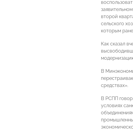
воспользоват
заявительном
второй кварт
сельского хо
которым ране
Как сказал в
высвободивши
модернизацию
В Минэкономи
перестраиваю
средствах».
В РСПП говор
условиях сан
объединениям
промышленных
экономическо