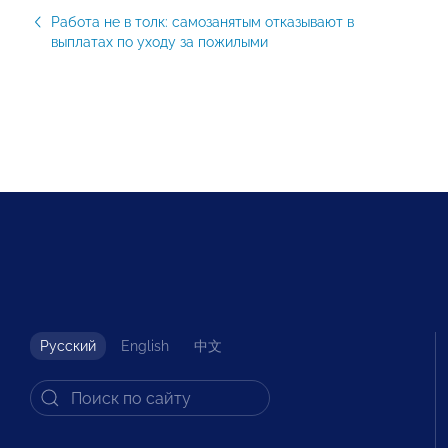
Работа не в толк: самозанятым отказывают в
выплатах по уходу за пожилыми
Русский
English
中文