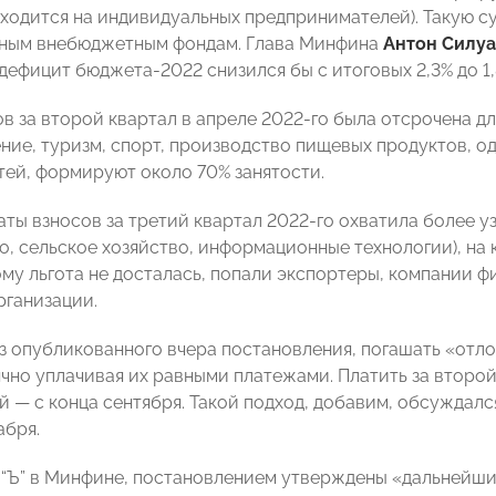
иходится на индивидуальных предпринимателей). Такую 
нным внебюджетным фондам. Глава Минфина
Антон Силу
 дефицит бюджета-2022 снизился бы с итоговых 2,3% до 1
в за второй квартал в апреле 2022-го была отсрочена дл
ие, туризм, спорт, производство пищевых продуктов, од
тей, формируют около 70% занятости.
ты взносов за третий квартал 2022-го охватила более у
о, сельское хозяйство, информационные технологии), на 
кому льгота не досталась, попали экспортеры, компании 
ганизации.
из опубликованного вчера постановления, погашать «отл
ячно уплачивая их равными платежами. Платить за второй
ий — с конца сентября. Такой подход, добавим, обсуждал
абря.
 “Ъ” в Минфине, постановлением утверждены «дальнейшие