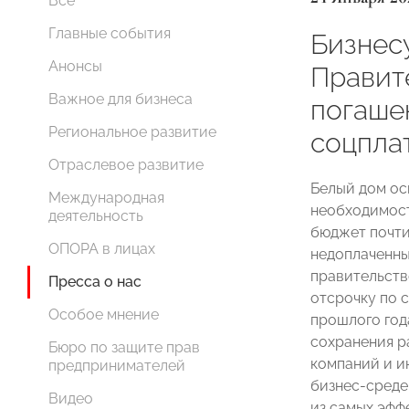
Все
Главные события
Бизнесу
Анонсы
Правит
Важное для бизнеса
погаше
Региональное развитие
соцпла
Отраслевое развитие
Белый дом ос
Международная
необходимост
деятельность
бюджет почти
ОПОРА в лицах
недоплаченны
правительство
Пресса о нас
отсрочку по 
Особое мнение
прошлого год
сохранения р
Бюро по защите прав
компаний и и
предпринимателей
бизнес-среде
Видео
из самых эфф