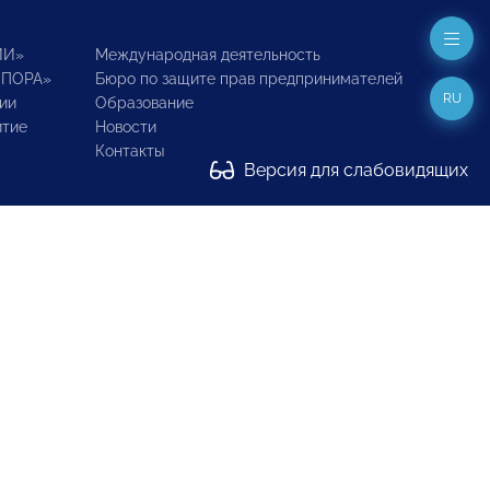
ИИ»
Международная деятельность
ОПОРА»
Бюро по защите прав предпринимателей
RU
ии
Образование
итие
Новости
Контакты
Версия для слабовидящих