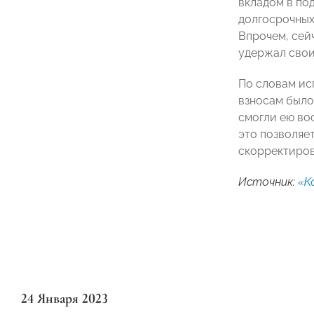
вкладом в по
долгосрочных
Впрочем, сей
удержал свои
По словам и
взносам было
смогли ею во
это позволяе
скорректиров
Источник:
«К
24 Января 2023