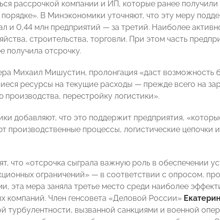
ься рассрочкой компании и ИП, которые ранее получили о
 порядке». В Минэкономики уточняют, что эту меру подд
ал и 0,44 млн предприятий — за третий. Наиболее активн
зяйства, строительства, торговли. При этом часть предп
е получила отсрочку.
чера Михаил Мишустин, пролонгация «даст возможность 
еся ресурсы на текущие расходы — прежде всего на зар
 производства, перестройку логистики».
ки добавляют, что это поддержит предприятия, «которы
т производственные процессы, логистические цепочки и
ят, что «отсрочка сыграла важную роль в обеспечении у
кционных ограничений» — в соответствии с опросом, пр
и, эта мера заняла третье место среди наиболее эффект
 компаний. Член генсовета «Деловой России»
Екатерин
й турбулентности, вызванной санкциями и военной опе