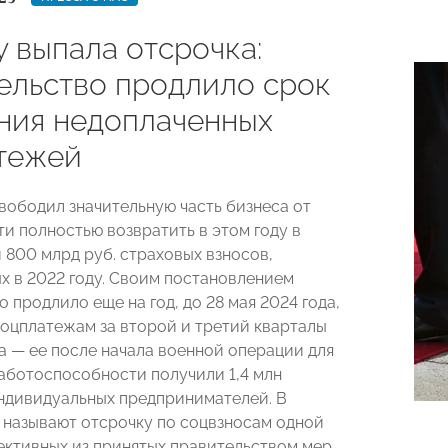
 выпала отсрочка:
ельство продлило срок
ния недоплаченных
тежей
вободил значительную часть бизнеса от
и полностью возвратить в этом году в
 800 млрд руб. страховых взносов,
х в 2022 году. Своим постановлением
 продлило еще на год, до 28 мая 2024 года,
соцплатежам за второй и третий кварталы
а — ее после начала военной операции для
аботоспособности получили 1,4 млн
ндивидуальных предпринимателей. В
 называют отсрочку по соцвзносам одной
ективных из принятых правительством мер.