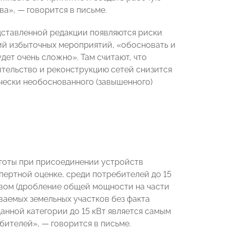
а», — говорится в письме.
дставленной редакции появляются риски
ий избыточных мероприятий, «обосновать и
ет очень сложно». Там считают, что
ительство и реконструкцию сетей снизится
ически необоснованного (завышенного)
ьготы при присоединении устройств
пертной оценке, среди потребителей до 15
вом (дробление общей мощности на части
ваемых земельных участков без факта
данной категории до 15 кВт является самым
ителей», — говорится в письме.