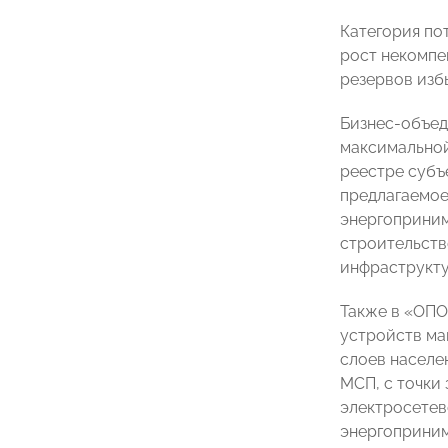
Категория по
рост некомпе
резервов изб
Бизнес-объед
максимальной
реестре субъ
предлагаемое
энергоприним
строительств
инфраструкту
Также в «ОПО
устройств ма
слоев населе
МСП, с точки
электросетев
энергоприни