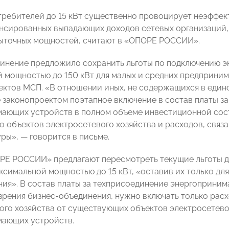
требителей до 15 кВт существенно провоцирует неэффек
нсированных выпадающих доходов сетевых организаций, 
ыточных мощностей, считают в «ОПОРЕ РОССИИ».
инение предложило сохранить льготы по подключению 
 мощностью до 150 кВт для малых и средних предприним
ектов МСП. «В отношении иных, не содержащихся в един
 законопроектом поэтапное включение в состав платы з
ающих устройств в полном объеме инвестиционной сос
о объектов электросетевого хозяйства и расходов, связ
ры», — говорится в письме.
РЕ РОССИИ» предлагают пересмотреть текущие льготы 
ксимальной мощностью до 15 кВт, «оставив их только д
ния». В состав платы за техприсоединение энергоприни
 зрения бизнес-объединения, нужно включать только рас
ого хозяйства от существующих объектов электросетево
мающих устройств.