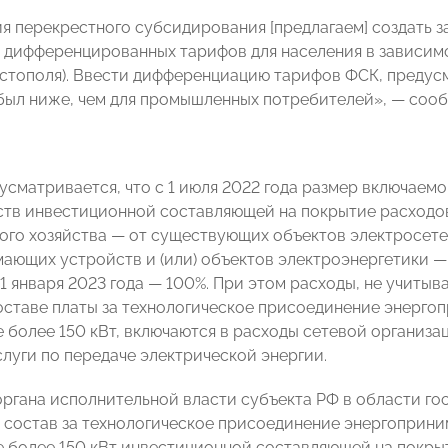
я перекрестного субсидирования [предлагаем] создать 
 дифференцированных тарифов для населения в зависимо
стополя). Ввести дифференциацию тарифов ФСК, предусм
был ниже, чем для промышленных потребителей», — сооб
усматривается, что с 1 июля 2022 года размер включаемо
ств инвестиционной составляющей на покрытие расходо
ого хозяйства — от существующих объектов электросете
ающих устройств и (или) объектов электроэнергетики —
 1 января 2023 года — 100%. При этом расходы, не учитыва
составе платы за технологическое присоединение энерг
 более 150 кВт, включаются в расходы сетевой организа
слуги по передаче электрической энергии.
ргана исполнительной власти субъекта РФ в области го
 состав за технологическое присоединение энергоприн
 более 150 кВт инвестиционной составляющей на покры