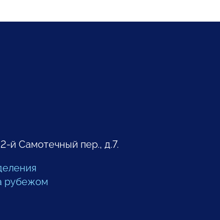
 2-й Самотечный пер., д.7.
деления
а рубежом