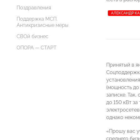
Поздравления
АЛЕКСАНДР К
Поддержка МСП.
Антикризисные меры
СВОй бизнес
ОПОРА — СТАРТ
Принятый в я
Соцподдержка
установления
(мощность до
записке. Так
до 150 кВт з
электросетев
однако неком
«Прошу вас у
среднего биз