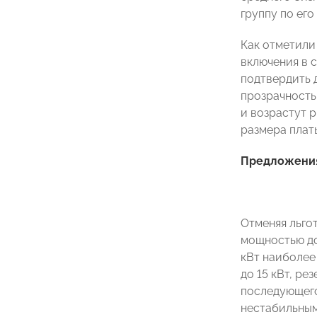
группу по ег
Как отметили
включения в 
подтвердить 
прозрачность
и возрастут 
размера плат
Предложения
Отменяя льго
мощностью до
кВт наиболее
до 15 кВт, р
последующего
нестабильным