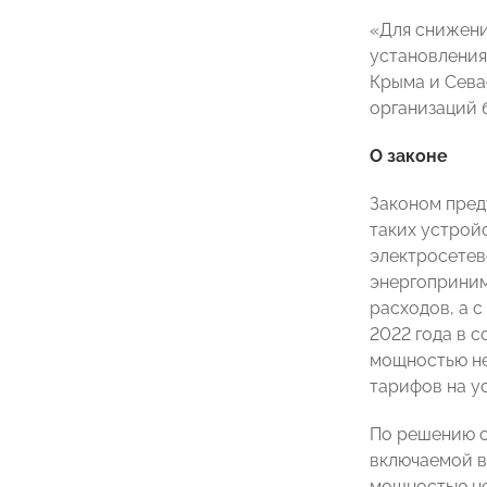
«Для снижени
установления
Крыма и Сева
организаций 
О законе
Законом пред
таких устрой
электросетев
энергоприним
расходов, а с
2022 года в 
мощностью не
тарифов на у
По решению о
включаемой в
мощностью не