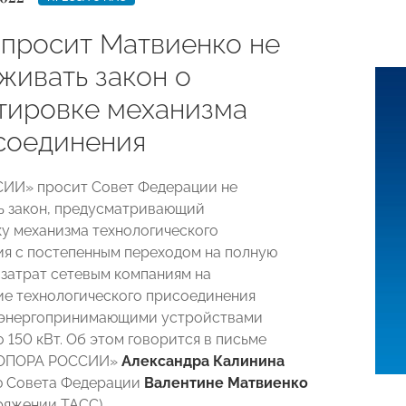
 просит Матвиенко не
живать закон о
тировке механизма
соединения
ИИ» просит Совет Федерации не
ь закон, предусматривающий
у механизма технологического
я с постепенным переходом на полную
затрат сетевым компаниям на
е технологического присоединения
с энергопринимающими устройствами
 150 кВт. Об этом говорится в письме
«ОПОРА РОССИИ»
Александра Калинина
ю Совета Федерации
Валентине Матвиенко
ряжении ТАСС).