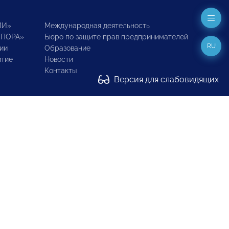
ИИ»
Международная деятельность
ОПОРА»
Бюро по защите прав предпринимателей
RU
ии
Образование
итие
Новости
Контакты
Версия для слабовидящих