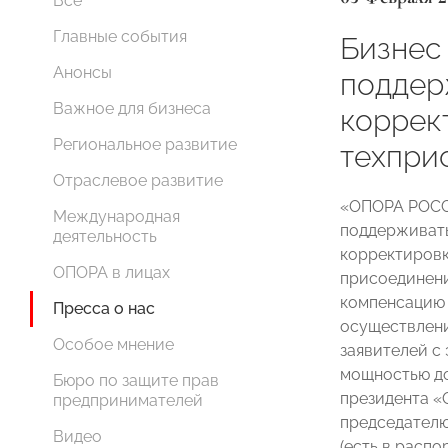
Все
Главные события
Бизнес
Анонсы
поддер
Важное для бизнеса
коррек
Региональное развитие
техпри
Отраслевое развитие
«ОПОРА РОСС
Международная
поддерживат
деятельность
корректировк
ОПОРА в лицах
присоединени
компенсацию 
Пресса о нас
осуществлени
Особое мнение
заявителей 
мощностью до
Бюро по защите прав
президента 
предпринимателей
председател
Видео
(есть в распо