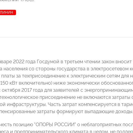
АЛИНИН
нваре 2022 года Госдумой в третьем чтении закон вносит
 населения со стороны государства в электросетевом к
 платы за техприсоединение к электрическим сетям для н
 150 кВт включительно) ниже экономически обоснованног
, с октября 2017 года для заявителей с энергопринимаю
а технологическое присоединение не включаются затраты
ой инфраструктуры. Часть затрат компенсируется в тариф
пенсированные затраты формируют выпадающие доходы
честь позицию "ОПОРЫ РОССИИ" о неблагоприятных после
неса и предпринимательского климата в целом, не подде