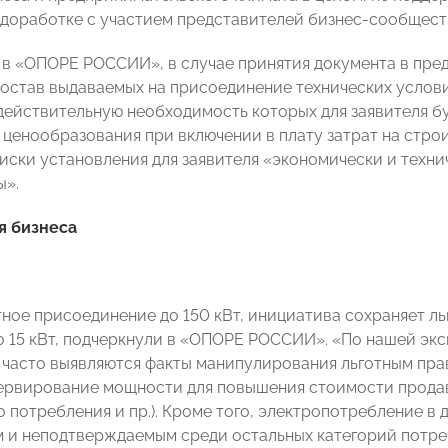
о доработке с участием представителей бизнес-сообществ
 в «ОПОРЕ РОССИИ», в случае принятия документа в пре
состав выдаваемых на присоединение технических услов
действительную необходимость которых для заявителя буд
 ценообразования при включении в плату затрат на стро
риски установления для заявителя «экономически и техн
ы».
 бизнеса
тное присоединение до 150 кВт, инициатива сохраняет л
 15 кВт, подчеркнули в «ОПОРЕ РОССИИ». «По нашей экс
 часто выявляются факты манипулирования льготным пра
езервирование мощности для повышения стоимости прода
 потребления и пр.). Кроме того, электропотребление в 
 и неподтверждаемым среди остальных категорий потреб