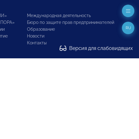
ИИ»
Международная деятельность
ОПОРА»
Бюро по защите прав предпринимателей
RU
ии
Образование
итие
Новости
Контакты
Версия для слабовидящих