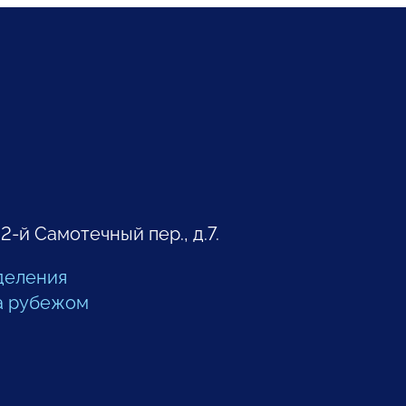
 2-й Самотечный пер., д.7.
деления
а рубежом