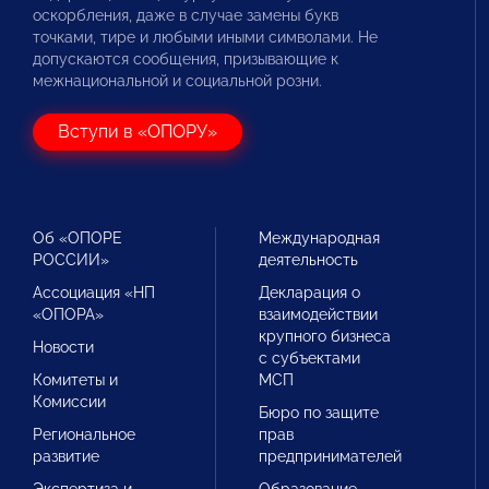
оскорбления, даже в случае замены букв
точками, тире и любыми иными символами. Не
допускаются сообщения, призывающие к
межнациональной и социальной розни.
Вступи в «ОПОРУ»
Об «ОПОРЕ
Международная
РОССИИ»
деятельность
Ассоциация «НП
Декларация о
«ОПОРА»
взаимодействии
крупного бизнеса
Новости
с субъектами
Комитеты и
МСП
Комиссии
Бюро по защите
Региональное
прав
развитие
предпринимателей