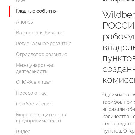
Все
Главные события
Wildbe
Анонсы
РОССИИ
Важное для бизнеса
рабочу
Региональное развитие
владел
Отраслевое развитие
пунктов
Международная
создан
деятельность
комисс
ОПОРА в лицах
Пресса о нас
Одним из клю
тарифов при 
Особое мнение
выразили обе
Бюро по защите прав
количества н
предпринимателей
непосредстве
пунктов. Отк
Видео