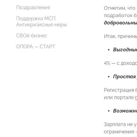
Поздравления
Отметим, что
подработок б
Поддержка МСП.
добровольн
Антикризисные меры
СВОй бизнес
Итак, причины
ОПОРА — СТАРТ
Выгодные
4% — с доходо
Простая 
Регистрация 
или портале g
Возможно
Зарплата не 
ограничение 