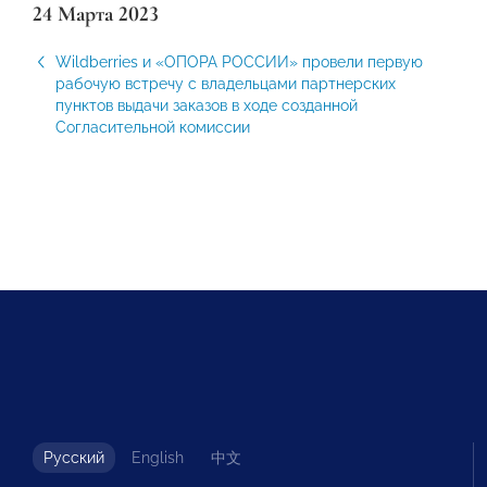
24 Марта 2023
Wildberries и «ОПОРА РОССИИ» провели первую
рабочую встречу с владельцами партнерских
пунктов выдачи заказов в ходе созданной
Согласительной комиссии
Русский
English
中文