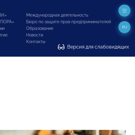
ИИ»
Международная деятельность
ОПОРА»
Бюро по защите прав предпринимателей
RU
ии
Образование
итие
Новости
Контакты
Версия для слабовидящих