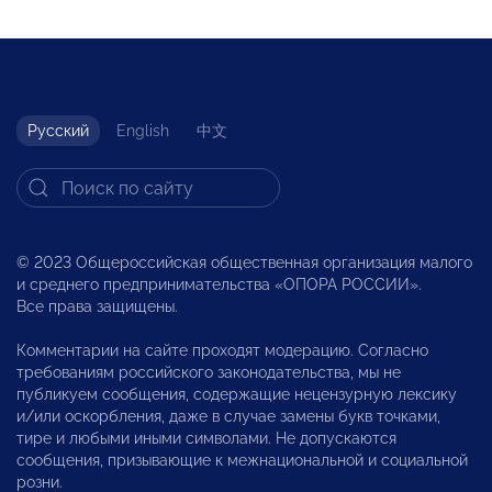
Русский
English
中文
© 2023 Общероссийская общественная организация малого
и среднего предпринимательства «ОПОРА РОССИИ».
Все права защищены.
Комментарии на сайте проходят модерацию. Согласно
требованиям российского законодательства, мы не
публикуем сообщения, содержащие нецензурную лексику
и/или оскорбления, даже в случае замены букв точками,
тире и любыми иными символами. Не допускаются
сообщения, призывающие к межнациональной и социальной
розни.