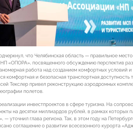
одчеркнул, что Челябинская область — правильное мес
НП «ОПОРА», посвященного обсуждению перспектив разв
аномерная работа над созданием комфортных условий и 
ся комфортная и безопасная транспортная доступность т
сей Текслер привел реконструкцию аэродромных комплек
еографии полетов.
реализации инвестпроектов в сфере туризма. На сопров
оекты на десятки миллиардов рублей, в рамках которых п
», — уточнил глава региона. Так, в этом году на Петерб
сано соглашение о развитии всесезонного курорта «Адж