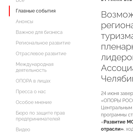
Все
Главные события
Возмож
Анонсы
регион
Важное для бизнеса
туризм
Региональное развитие
пленар
Отраслевое развитие
лидер
Международная
Ассоци
деятельность
Челяби
ОПОРА в лицах
Пресса о нас
24 июня заве
«ОПОРЫ РОСС
Особое мнение
Центральным
Бюро по защите прав
программы ст
предпринимателей
«
Развитие МС
отрасли»
, х
Видео