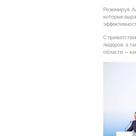
Резюмируя, А
которые выра
эффективност
С приветстве
лидеров, а т
области — как