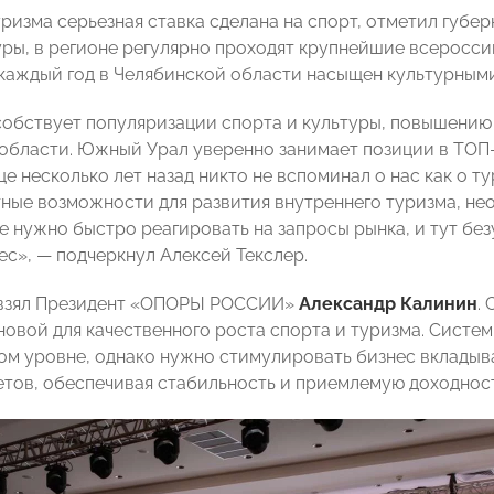
уризма серьезная ставка сделана на спорт, отметил губе
ры, в регионе регулярно проходят крупнейшие всеросс
 каждый год в Челябинской области насыщен культурны
собствует популяризации спорта и культуры, повышению
области. Южный Урал уверенно занимает позиции в ТОП
ще несколько лет назад никто не вспоминал о нас как о 
ные возможности для развития внутреннего туризма, не
е нужно быстро реагировать на запросы рынка, и тут б
ес», — подчеркнул Алексей Текслер.
 взял Президент «ОПОРЫ РОССИИ»
Александр Калинин
.
новой для качественного роста спорта и туризма. Систе
ом уровне, однако нужно стимулировать бизнес вкладыва
тов, обеспечивая стабильность и приемлемую доходност