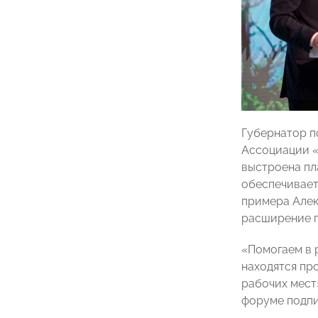
Губернатор п
Ассоциации «
выстроена пл
обеспечивает
примера Алек
расширение г
«Помогаем в 
находятся пр
рабочих мест
форуме подпи