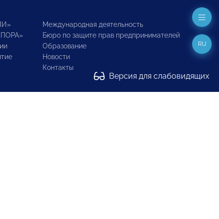
ИИ»
Международная деятельность
ОПОРА»
Бюро по защите прав предпринимателей
RU
ии
Образование
итие
Новости
Контакты
Версия для слабовидящих