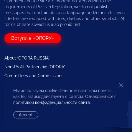
Comments on the site are moderated. According to the
requirements of Russian legislation, we do not publish
messages that contain obscene language and/or insults, even
if letters are replaced with dots, dashes and other symbols. All
forms of hate speech is also prohibited.
Вступи в «ОПОРУ»
About “OPORA RUSSIA”
Non-Profit Partnership “OPORA”
Committees and Commissions
Regions
Мы используем cookie. Они помогают нам понять,
Expertise
как Вы взаимодействуете с сайтом. Ознакомиться с
The Bureau for the Protection of the Rights of Entrepreneurs
политикой конфиденциальности сайта
.
Accept
Website developed by —
Flips