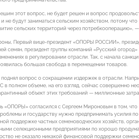
решим этот вопрос, не будет решен и вопрос продовольс
 и не будут заниматься сельским хозяйством, потому что
витие сельских территорий через потребкооперацию»,
—
роны, Первый вице-президент «ОПОРЫ РОССИИ», президе
ей семян, президент группы компаний «Русский огород»
зменениях в регулировании отрасли. Так, с начала санк
появилась большая свобода в перемещении товаров.
 поднял вопрос о сокращении издержек в отрасли. Напр
С в полном объеме, на его взгляд, сейчас совершенно не
арантинный объект этих требований
—
миллионные затра
ь «ОПОРЫ» согласился с Сергеем Мироновым в том, что
роблемы и государству нужно предпринимать усилия по 
ой поддержке частных семеноводческих хозяйств, орга
ными селекционными предприятиями по хорошо продуман
арство не оказало никакой финансовой поддержки семен