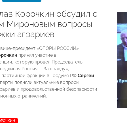
лав Корочкин обсудил с
м Мироновым вопросы
жки аграриев
 вице-президент «ОПОРЫ РОССИИ»
орочкин
принял участие в
нции, которую провел Председатель
аведливая Россия
—
За правду»,
 партийной фракции в Госдуме РФ
Сергей
сперты подняли актуальные вопросы
рариев и продовольственной безопасности
ционных ограничений.
ОРОЧКИН