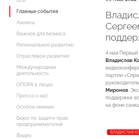
Все
Главные события
Владис
Анонсы
Сергее
Важное для бизнеса
поддер
Региональное развитие
4 мая
Первый
Отраслевое развитие
Владислав К
Международная
видеоконфере
деятельность
партии «Спр
руководитель
ОПОРА в лицах
Миронов
. Эк
Пресса о нас
поддержки аг
на фоне санк
Особое мнение
Бюро по защите прав
предпринимателей
ВЛАДИСЛАВ К
Видео