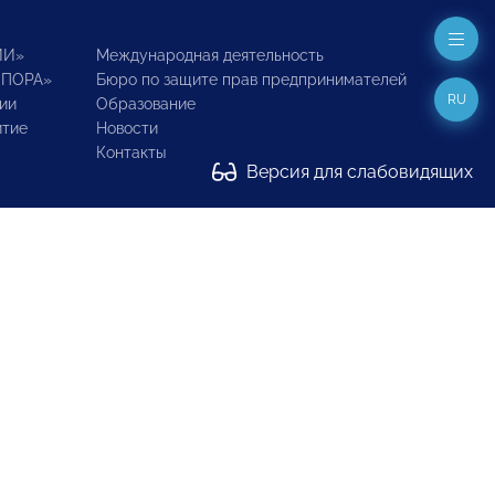
ИИ»
Международная деятельность
ОПОРА»
Бюро по защите прав предпринимателей
RU
ии
Образование
итие
Новости
Контакты
Версия для слабовидящих