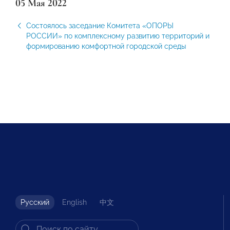
05 Мая 2022
Состоялось заседание Комитета «‎ОПОРЫ
РОССИИ» по комплексному развитию территорий и
формированию комфортной городской среды
Русский
English
中文