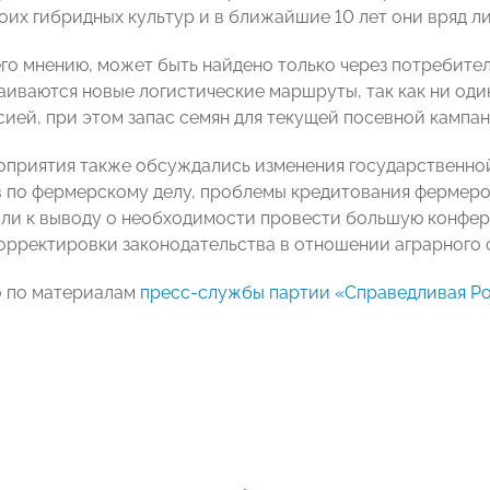
оих гибридных культур и в ближайшие 10 лет они вряд ли
его мнению, может быть найдено только через потребите
аиваются новые логистические маршруты, так как ни оди
ией, при этом запас семян для текущей посевной кампани
оприятия также обсуждались изменения государственной
 по фермерскому делу, проблемы кредитования фермеров
ли к выводу о необходимости провести большую конфер
корректировки законодательства в отношении аграрного 
о по материалам
пресс-службы партии «Справедливая Ро