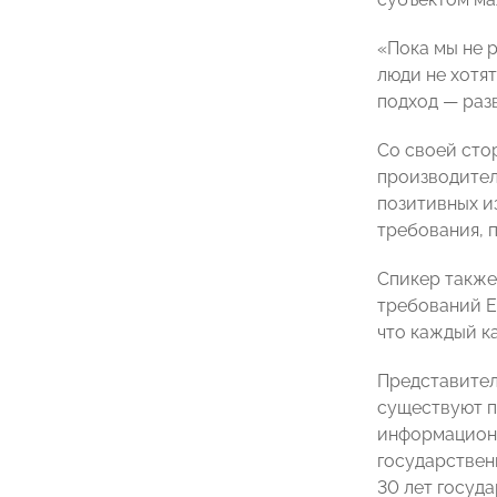
«Пока мы не 
люди не хотят
подход
—
раз
Со своей сто
производител
позитивных и
требования, 
Спикер также
требований Е
что каждый к
Представител
существуют п
информационн
государствен
30 лет госуд