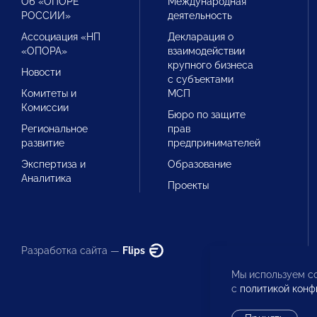
Об «ОПОРЕ
Международная
РОССИИ»
деятельность
Ассоциация «НП
Декларация о
«ОПОРА»
взаимодействии
крупного бизнеса
Новости
с субъектами
Комитеты и
МСП
Комиссии
Бюро по защите
Региональное
прав
развитие
предпринимателей
Экспертиза и
Образование
Аналитика
Проекты
Разработка сайта —
Flips
Мы используем co
с
политикой конф