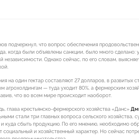
ов подчеркнул, что вопрос обеспечения продовольственн
ода, когда были объявлены санкции, было много сделано:
й независимости. Однако сейчас, по его словам, выясняе
кой.
ния на один гектар составляют 27 долларов, в развитых 
ым агрохолдингам
—
туда уходит 80%, а фермерским хозя
авив, что во всем мире происходит наоборот.
дь, глава крестьянско-фермерского хозяйства «Данс»
Дм
ными стали три главных вопроса сельского хозяйства, с
и и куда сбыть продукцию. По его мнению, необходимо о
т социальный и хозяйственный характер. Но сейчас потре
лого предпринимательства.