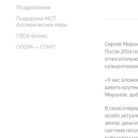
Поздравления
Поддержка МСП.
Антикризисные меры
СВОй бизнес
Сергей Мирон
ОПОРА — СТАРТ
После 2014 г
относительно
сельхозтехни
«У нас вложе
давать крупн
Миронов, доб
В свою очере
особо актуаль
землю, деньг
система носи
субъектом ма