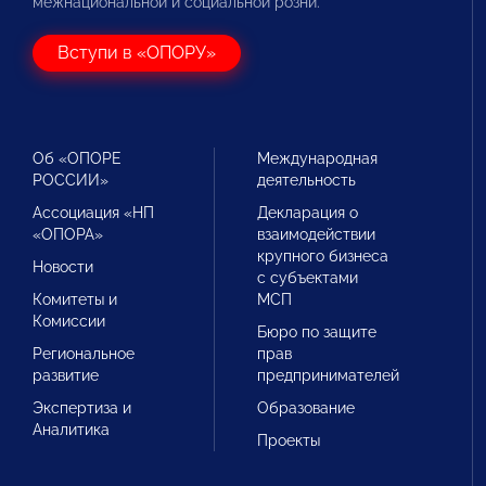
межнациональной и социальной розни.
Вступи в «ОПОРУ»
Об «ОПОРЕ
Международная
РОССИИ»
деятельность
Ассоциация «НП
Декларация о
«ОПОРА»
взаимодействии
крупного бизнеса
Новости
с субъектами
Комитеты и
МСП
Комиссии
Бюро по защите
Региональное
прав
развитие
предпринимателей
Экспертиза и
Образование
Аналитика
Проекты