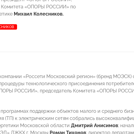
ь Комитета «ОПОРЫ РОССИИ» по
гетике
Михаил Колесников.
СНИКОВ
компании «Россети Московский регион» (бренд МОЭСК) 
роцедуры технологического присоединения потребителей
ОПОРЫ РОССИИ», председатель Комитета «ОПОРЫ РОССИ
 программах поддержки объектов малого и среднего бизн
я (ТП) к электрическим сетям собрались высококвалифи
ергетики Московской области
Дмитрий Анисимов
; нача
МЭД» ДЖКХ г. Москвы
Роман Тихонов
; директор департам