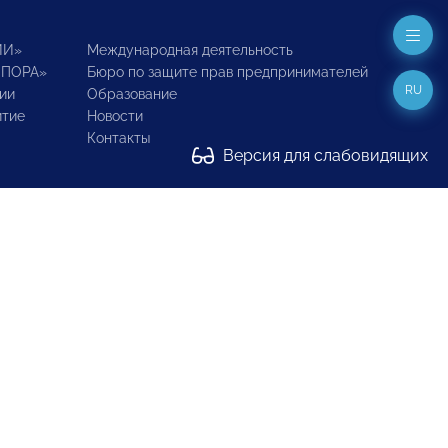
ИИ»
Международная деятельность
ОПОРА»
Бюро по защите прав предпринимателей
RU
ии
Образование
итие
Новости
Контакты
Версия для слабовидящих