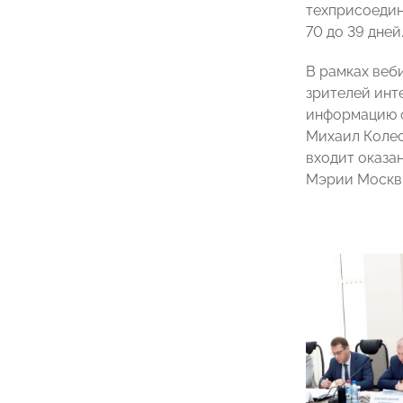
техприсоедин
70 до 39 дней
В рамках веб
зрителей инт
информацию о
Михаил Колес
входит оказа
Мэрии Москвы