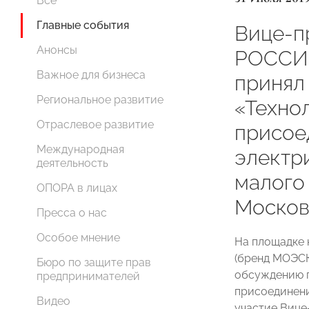
Все
Главные события
Вице-п
Анонсы
РОССИИ
Важное для бизнеса
принял
Региональное развитие
«Техно
Отраслевое развитие
присое
Международная
электр
деятельность
малого 
ОПОРА в лицах
Москов
Пресса о нас
Особое мнение
На площадке 
(бренд МОЭСК
Бюро по защите прав
обсуждению п
предпринимателей
присоединени
Видео
участие Виц