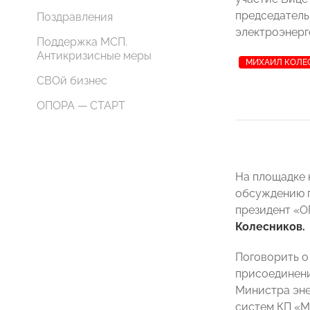
председател
Поздравления
электроэнер
Поддержка МСП.
Антикризисные меры
МИХАИЛ КОЛЕ
СВОй бизнес
ОПОРА — СТАРТ
На площадке 
обсуждению п
президент «
Колесников.
Поговорить о
присоединени
Министра эн
систем КП «