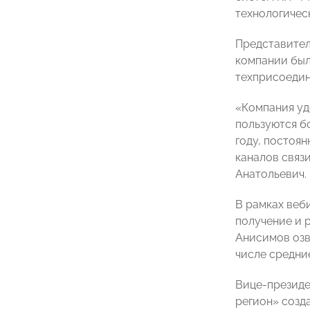
технологичес
Представител
компании был
техприсоедин
«Компания уд
пользуются б
году, постоя
каналов связ
Анатольевич.
В рамках веб
получение и 
Анисимов озв
числе средни
Вице-президе
регион» созд