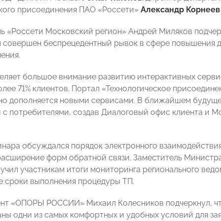
кого присоединения ПАО «Россети»
Александр Корнеев
ь «Россети Московский регион» Андрей Миляков подчеркн
 совершен беспрецедентный рывок в сфере повышения д
ения.
еляет большое внимание развитию интерактивных серви
олее 71% клиентов. Портал «Технологическое присоедине
нно дополняется новыми сервисами. В ближайшем будущ
и с потребителями, создав Диалоговый офис клиента и 
инара обсуждался порядок электронного взаимодействия
расширение форм обратной связи. Заместитель Министр
учил участникам итоги мониторинга регионального ведо
е сроки выполнения процедуры ТП.
нт «ОПОРЫ РОССИИ» Михаил Колесников подчеркнул, чт
аны одни из самых комфортных и удобных условий для за