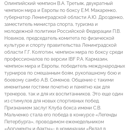
Олимпийский чемпион В.А. Третьяк, двукратный
чемпион мира и Европы по боксу Е.М. Макаренко,
губернатор Ленинградской области А.Ю. Дрозденко,
заместитель министра спорта, туризма и
молодежной политики Российской Федерации П.В.
Новиков, председатель комитета по физической
культуре и спорту правительства Ленинградской
области Г.Г. Колготин, чемпион мира по боксу среди
профессионалов по версии IBF Р.А. Кармазин,
чемпион мира и Европы, победитель международных
турниров по смешанным боям, рукопашному бою и
боевому самбо А.В. Семенов. Общение с такими
именитыми гостями почетно и памятно как для
тренеров, так и для их воспитанников. Это еще один
из стимулов для новых спортивных побед.
Признанием заслуг Клуба бокса имени С.В.
Мальченко стала его победа в конкурсе «Легенды
Петербурга», проводимом еженедельником
«Аргументы и факты»- в номинации «Вклад в