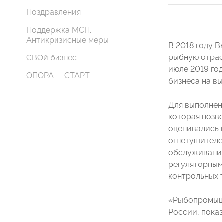
Поздравления
Поддержка МСП.
Антикризисные меры
В 2018 году 
рыбную отрас
СВОй бизнес
июле 2019 го
ОПОРА — СТАРТ
бизнеса на в
Для выполнен
которая позв
оценивались 
огнетушителей
обслуживание
регуляторным
контрольных т
«Рыбопромышл
России, показ