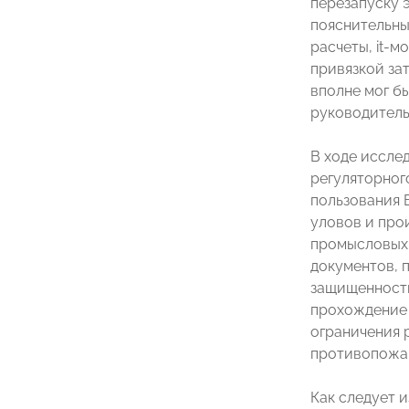
перезапуску э
пояснительны
расчеты, it-
привязкой зат
вполне мог б
руководитель
В ходе иссле
регуляторного
пользования 
уловов и про
промысловых 
документов, 
защищенность
прохождение 
ограничения 
противопожар
Как следует 