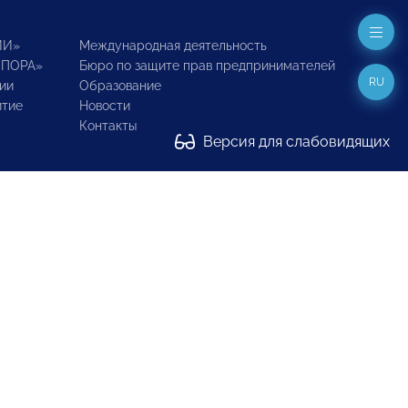
ИИ»
Международная деятельность
ОПОРА»
Бюро по защите прав предпринимателей
RU
ии
Образование
итие
Новости
Контакты
Версия для слабовидящих