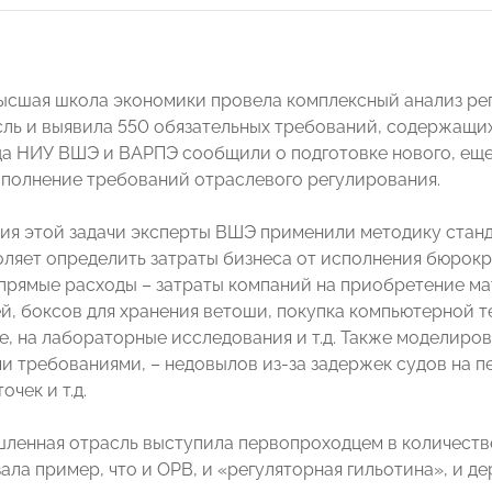
Высшая школа экономики провела комплексный анализ ре
ль и выявила 550 обязательных требований, содержащихс
да НИУ ВШЭ и ВАРПЭ сообщили о подготовке нового, еще
ыполнение требований отраслевого регулирования.
ия этой задачи эксперты ВШЭ применили методику станда
оляет определить затраты бизнеса от исполнения бюрокр
прямые расходы – затраты компаний на приобретение ма
, боксов для хранения ветоши, покупка компьютерной тех
, на лабораторные исследования и т.д. Также моделиров
и требованиями, – недовылов из-за задержек судов на п
очек и т.д.
енная отрасль выступила первопроходцем в количестве
ала пример, что и ОРВ, и «регуляторная гильотина», и д