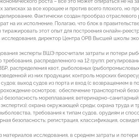
кономического роста – все это может опираться не на за
х записках за все хорошее и против всего плохого, но п
моделирование. Фактически создан прообраз отраслевого
рат на их исполнение. Полагаю, что блок в правительств
ы тиражировать этот опыт для построения онлайн-реестр
 исследования, директор Центра ОРВ Высшей школы эко
дования эксперты ВШЭ просчитали затраты и потери ры
 требования, распределенного на 12 групп: регулирован
ВБР, распределения квот, рыболовных (рыбопромысловых) 
изведенной из них продукции; контроль морских биорес
судов; выход судов из порта и вход (c возвращением в п
прохождение осмотров; обеспечение транспортной безо
) безопасность мореплавания; ветеринарно-санитарный 
экспертиз); охрана окружающей среды; охрана труда и т
рыболовства, требования к типам судов, орудиям и спосо
ная безопасность; регистрация, классификация, освиде
из материалов исследования, в среднем затраты и потер