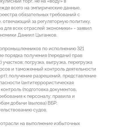
кулисный торг, не на «воду» в
режде всего на эмпирические данные,
 реестра обязательных требований с
е, отвечающий за регуляторную политику,
а для всех отраслей экономики» - заявил
номики Даниил Цыганков.
бопромышленников по исполнению 321
ие порядка получения (передачи) прав
участков; погрузка, выгрузка, перегрузка
урсов и таможенный контроль деятельности
орт): получение разрешений, представление
пасности (антитеррористическая
контроль (подготовка документов,
ребования к персоналу; правила и
бам добычи (вылова) ВБР;
тельствованию судов.
и отрасли на выполнение избыточных