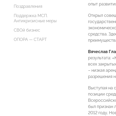
опыт развити
Поздравления
Открыл совещ
Поддержка МСП.
Антикризисные меры
государствен
экономическо
СВОй бизнес
средства. Зд
ОПОРА — СТАРТ
преимущества
Вячеслав Гл
результата: 
всех закрыты
– низкая аре
разрешения н
Выступая
на 
позиции сред
Всероссийско
был признан 
2012 году, Н