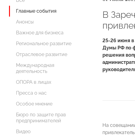
Все
Главные события
В Заре
Анонсы
привле
Важное для бизнеса
25-26 июня 
Региональное развитие
Думы РФ по 
Отраслевое развитие
решения воп
администрат
Международная
руководител
деятельность
ОПОРА в лицах
Пресса о нас
Особое мнение
Бюро по защите прав
предпринимателей
На совещании
Видео
привлекатель