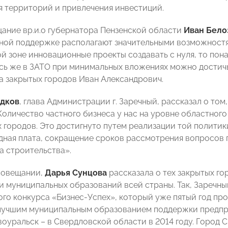
я территорий и привлечения инвестиций.
ание вр.и.о губернатора Пензенской области
Иван Бело
ной поддержке располагают значительными возможностя
й зоне инновационные проекты создавать с нуля, то по
есь же в ЗАТО при минимальных вложениях можно достичь
 закрытых городов Иван Александрович.
адков
, глава Администрации г. Заречный, рассказал о том
«Количество частного бизнеса у нас на уровне областног
х городов. Это достигнуто путем реализации той политик
ндная плата, сокращение сроков рассмотрения вопросов 
а строительства».
совещании,
Дарья Сунцова
рассказала о тех закрытых г
и муниципальных образований всей страны. Так, Заречн
го конкурса «Бизнес-Успех», который уже пятый год про
лучшим муниципальным образованием поддержки предпр
овоуральск – в Свердловской области в 2014 году. Город