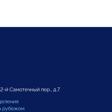
 2-й Самотечный пер., д.7.
деления
а рубежом