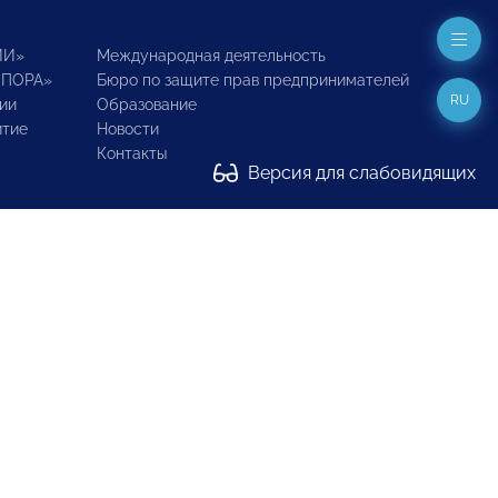
ИИ»
Международная деятельность
ОПОРА»
Бюро по защите прав предпринимателей
RU
ии
Образование
итие
Новости
Контакты
Версия для слабовидящих