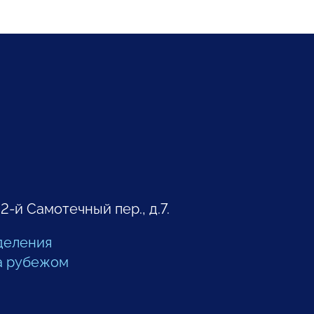
 2-й Самотечный пер., д.7.
деления
а рубежом