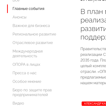
Все
Главные события
В план
Анонсы
реализ
Важное для бизнеса
развит
Региональное развитие
подде
Отраслевое развитие
Правительств
Международная
реализации С
деятельность
2035 года. П
ОПОРА в лицах
целый компле
отрасли. «О
Пресса о нас
предлагаемые
Особое мнение
нашем матери
Бюро по защите прав
предпринимателей
Видео
АЛЕКСАНДР К