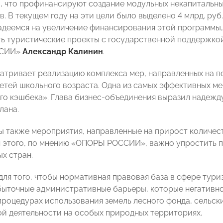
, что профинансируют создание модульных некапитальны
в. В текущем году на эти цели было выделено 4 млрд. ру
адеемся на увеличение финансирования этой программы,
ь туристические проекты с государственной поддержко
ССИИ»
Александр Калинин
.
атривает реализацию комплекса мер, направленных на 
детей школьного возраста. Одна из самых эффективных м
го кэшбека». Глава бизнес-объединения выразил надежду
лана.
 также мероприятия, направленные на прирост количес
я этого, по мнению «ОПОРЫ РОССИИ», важно упростить п
х стран.
 для того, чтобы нормативная правовая база в сфере тур
быточные административные барьеры, которые негативно 
 процедурах использования земель лесного фонда, сельс
й деятельности на особых природных территориях.