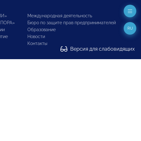
ИИ»
Международная деятельность
ОПОРА»
Бюро по защите прав предпринимателей
RU
ии
Образование
итие
Новости
Контакты
Версия для слабовидящих