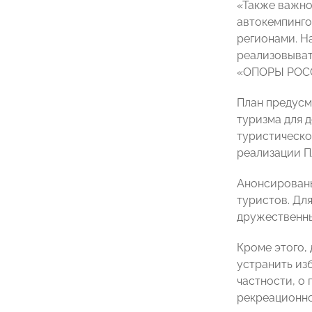
«Также важно
автокемпинго
регионами. Н
реализовыват
«ОПОРЫ РО
План предусм
туризма для 
туристическо
реализации П
Анонсированы
туристов. Дл
дружественны
Кроме этого,
устранить из
частности, о
рекреационно