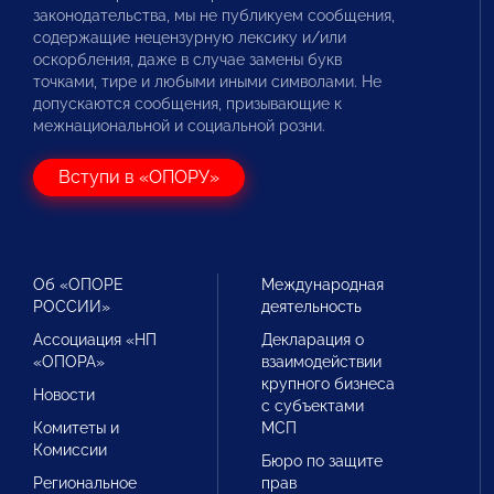
законодательства, мы не публикуем сообщения,
содержащие нецензурную лексику и/или
оскорбления, даже в случае замены букв
точками, тире и любыми иными символами. Не
допускаются сообщения, призывающие к
межнациональной и социальной розни.
Вступи в «ОПОРУ»
Об «ОПОРЕ
Международная
РОССИИ»
деятельность
Ассоциация «НП
Декларация о
«ОПОРА»
взаимодействии
крупного бизнеса
Новости
с субъектами
Комитеты и
МСП
Комиссии
Бюро по защите
Региональное
прав