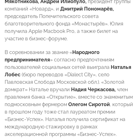
Мякотникова,
Андрей Илиопуло,
президент группы
компаний «Новард», и
Дмитрий Пономарёв,
председатель Попечительского совета
благотворительного фонда «Монастырёв». Юлия
получила Apple Macbook Pro, а также билет на
участие в бизнес-форуме.
В соревновании за звание «
Народного
предпринимателя
» согласно предпочтениям
пользователей социальных сетей выиграла
Наталья
Лобес
(бюро переводов «Dialect City», село
Павловская Слобода Московской обл.). «Золотой
домкрат» Наталье вручали
Надия Черкасова,
член
правления банка «Открытие», вместе со знаменитым
подмосковным фермером
Олегом Сиротой
, который
в прошлом году тоже стал лауреатом премии
«Бизнес-Успех». Наталья получила сертификат на
международную стажировку в рамках
акселерационной программы «Бизнес-Успех».