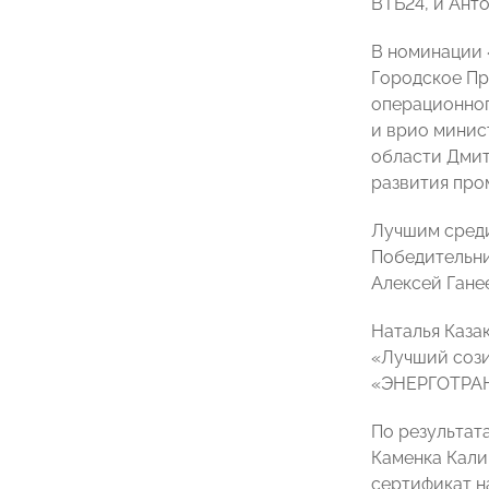
ВТБ24, и Ант
В номинации 
Городское Пр
операционног
и врио минис
области Дмит
развития про
Лучшим среди 
Победительни
Алексей Гане
Наталья Каза
«Лучший сози
«ЭНЕРГОТРАНС
По результат
Каменка Кали
сертификат н