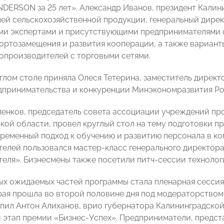
DERSON за 25 лет». Александр Иванов, президент Кали
ей сельскохозяйственной продукции, генеральный дире
и экспертами и присутствующими предпринимателями о
ортозамещения и развития кооперации, а также вариан
опроизводителей с торговыми сетями.
углом столе приняла Олеся Тетерина, заместитель дирек
дпринимательства и конкуренции Минэкономразвития Ро
енков, председатель совета ассоциации учреждений пр
кой области, провел круглый стол на тему подготовки п
ременный подход к обучению и развитию персонала в к
елей пользовался мастер-класс генерального директор
еля». Бизнесмены также посетили питч-сессии технолог
ых ожидаемых частей программы стала пленарная сессия
рая прошла во второй половине дня под модераторством
пил Антон Алиханов, врио губернатора Калининградской
 этап премии «Бизнес-Успех». Предприниматели, предста