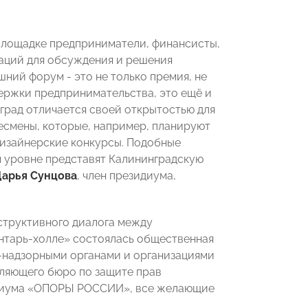
площадке предприниматели, финансисты,
аций для обсуждения и решения
ний форум - это не только премия, не
ержки предпринимательства, это ещё и
град отличается своей открытостью для
несмены, которые, например, планируют
дизайнерские конкурсы. Подобные
м уровне представят Калининградскую
арья Сунцова
, член президиума,
нструктивного диалога между
Янтарь-холле» состоялась общественная
-надзорными органами и организациями
вляющего бюро по защите прав
идиума «ОПОРЫ РОССИИ», все желающие