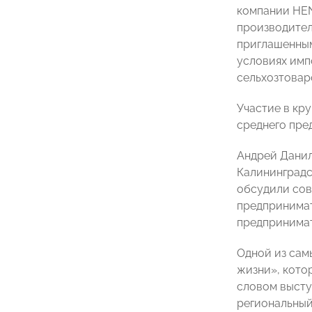
компании HEN
производител
приглашенным
условиях имп
сельхозтовар
Участие в кр
среднего пре
Андрей Данил
Калининградс
обсудили сов
предпринимат
предпринимат
Одной из сам
жизни», кото
словом высту
региональный