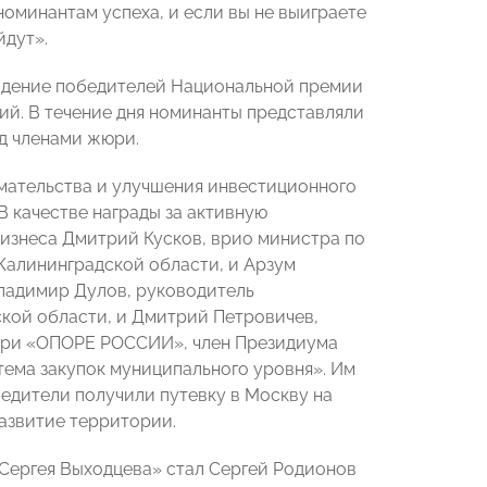
номинантам успеха, и если вы не выиграете
йдут».
ждение победителей Национальной премии
й. В течение дня номинанты представляли
д членами жюри.
мательства и улучшения инвестиционного
В качестве награды за активную
бизнеса Дмитрий Кусков, врио министра по
Калининградской области, и Арзум
ладимир Дулов, руководитель
кой области, и Дмитрий Петровичев,
при «ОПОРЕ РОССИИ», член Президиума
ема закупок муниципального уровня». Им
едители получили путевку в Москву на
развитие территории.
Сергея Выходцева» стал Сергей Родионов