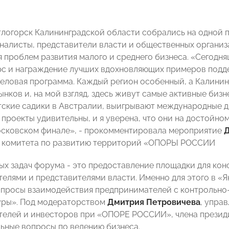
тлогорск Калининградской области собрались на одной 
налисты, представители власти и общественных организ
 проблем развития малого и среднего бизнеса. «Сегодняш
рс и награждение лучших вдохновляющих примеров подд
еловая программа. Каждый регион особенный, а Калинин
ынков и, на мой взгляд, здесь живут самые активные биз
тские садики в Австралии, выигрывают международные 
проекты удивительны, и я уверена, что они на достойно
осковском финале», - прокомментировала мероприятие
Д
ь комитета по развитию территорий «ОПОРЫ РОССИИ
ных задач форума - это предоставление площадки для ко
елями и представителями власти. Именно для этого в «
просы взаимодействия предпринимателей с контрольно
уры». Под модераторством
Дмитрия Петровичева
, упра
телей и инвесторов при «ОПОРЕ РОССИИ», члена през
льные вопросы по ведению бизнеса.