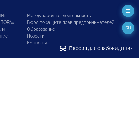
ИИ»
Международная деятельность
ОПОРА»
Бюро по защите прав предпринимателей
RU
ии
Образование
итие
Новости
Контакты
Версия для слабовидящих