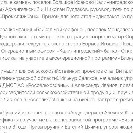
тиль в камне», поселок Большое Исаково Калининградско
еб Архангельский и Николай Булдаков, руководитель по 
«Промсвязьбанк». Призом для него стал медиапакет на п
ева (компания «Байкал майкрофонс», поселок Менделеевс
учший экспортный проект», наградил соорганизатор Фор
поддержки некрупных экспортеров Бориса Игошиа. Поздр
Операционным офисом «Калининградский» банка «Открыт
тификат на участие в акселерационной программе «Бизн
инации для сельскохозяйственных проектов стал Виталий
алининградской области). Ильнур Саляхов, начальник упр
 ДМСБ АО «Россельхозбанк», и Александр Иванов, през
роизводителей сельскохозяйственной продукции, вручил
 бизнеса в Россельхозбанке и на бизнес-завтрак с реги
«Лучший интернет-проект» победу одержал Алексей Козак
ификаты на участие в акселерационной программе «Биз
ом на 3 года. Призы вручили Евгений Дячкин, управляю