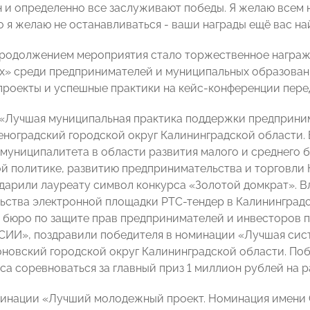
н и определенно все заслуживают победы. Я желаю всем 
то я желаю не останавливаться - ваши награды ещё вас на
родолжением мероприятия стало торжественное награ
х» среди предпринимателей и муниципальных образовани
проекты и успешные практики на кейс-конференции пере
«Лучшая муниципальная практика поддержки предприни
еноградский городской округ Калининградской области. 
 муниципалитета в области развития малого и среднего 
 политике, развитию предпринимательства и торговли 
дарили лауреату символ конкурса «Золотой домкрат». В
ьства электронной площадки РТС-тендер в Калининградс
бюро по защите прав предпринимателей и инвесторов 
И», поздравили победителя в номинации «Лучшая сист
оновский городской округ Калининградской области. Поб
са соревноваться за главный приз 1 миллион рублей на 
инации «Лучший молодежный проект. Номинация имени 