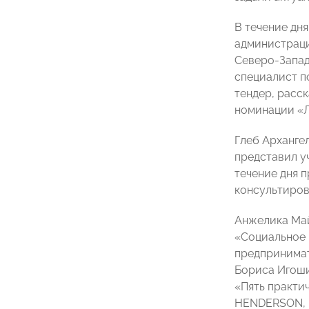
В течение дн
администраци
Северо-Запад
специалист п
тендер, расск
номинации «Л
Глеб Арханге
представил у
течение дня 
консультиров
Анжелика Май
«Социальное 
предпринимат
Бориса Игоши
«Пять практи
HENDERSON, п