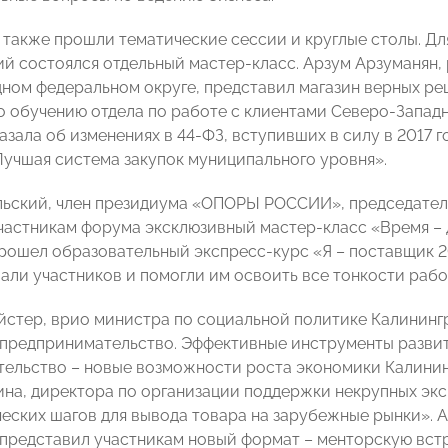
я также прошли тематические сессии и круглые столы. Д
й состоялся отдельный мастер-класс. Арзум Арзуманян,
ном федеральном округе, представил магазин верных реш
о обучению отдела по работе с клиентами Северо-Запад
азала об изменениях в 44-ФЗ, вступивших в силу в 2017 г
учшая система закупок муниципального уровня».
льский, член президиума «ОПОРЫ РОССИИ», председател
частникам форума эксклюзивный мастер-класс «Время – д
прошел образовательный экспресс-курс «Я – поставщик 2
али участников и помогли им освоить все тонкости рабо
стер, врио министра по социальной политике Калинингр
предпринимательство. Эффективные инструменты разви
ельство – новые возможности роста экономики Калинин
на, директора по организации поддержки некрупных экс
ческих шагов для вывода товара на зарубежные рынки». 
редставил участникам новый формат – менторскую встр