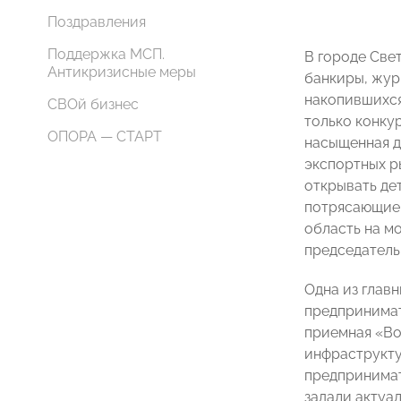
Поздравления
Поддержка МСП.
В городе Све
Антикризисные меры
банкиры, жур
накопившихся
СВОй бизнес
только конку
ОПОРА — СТАРТ
насыщенная д
экспортных р
открывать де
потрясающие 
область на м
председател
Одна из глав
предпринимат
приемная «Во
инфраструкт
предпринима
задали актуа