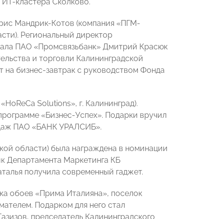
 ИТ-кластера Сколково.
рис Мандрик-Котов (компания «ПГМ-
сти). Региональный директор
иала ПАО «Промсвязьбанк» Дмитрий Красюк
ельства и торговли Калининградской
 на бизнес-завтрак с руководством Фонда
НoReCa Solutions», г. Калининград).
программе «Бизнес-Успех». Подарки вручил
одаж ПАО «БАНК УРАЛСИБ».
ской области) была награждена в номинации
ик Департамента Маркетинга КБ
талья получила современный гаджет.
ка обоев «Прима Италияна», поселок
ателем. Подарком для него стал
Газизов, председатель Калининградского