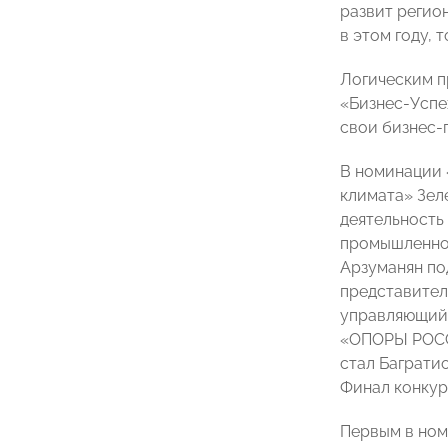
развит регио
в этом году, 
Логическим п
«Бизнес-Успе
свои бизнес-
В номинации 
климата» Зел
деятельность
промышленной
Арзуманян по
представител
управляющий 
«ОПОРЫ РОССИ
стал Баграти
Финал конкур
Первым в ном