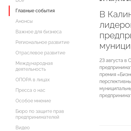
Все
Главные события
В Кали
Анонсы
лидеро
Важное для бизнеса
предпр
Региональное развитие
муници
Отраслевое развитие
23 августа в 
Международная
предпринимат
деятельность
премия «Бизн
ОПОРА в лицах
перспективны
муниципальн
Пресса о нас
предпринимат
Особое мнение
Бюро по защите прав
предпринимателей
Видео