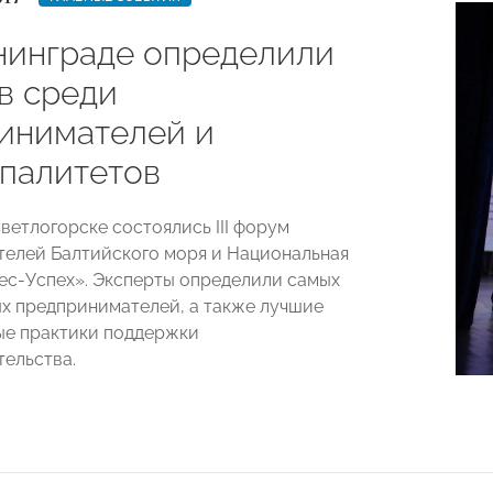
нинграде определили
в среди
инимателей и
палитетов
Светлогорске состоялись III форум
елей Балтийского моря и Национальная
ес-Успех». Эксперты определили самых
х предпринимателей, а также лучшие
ые практики поддержки
ельства.