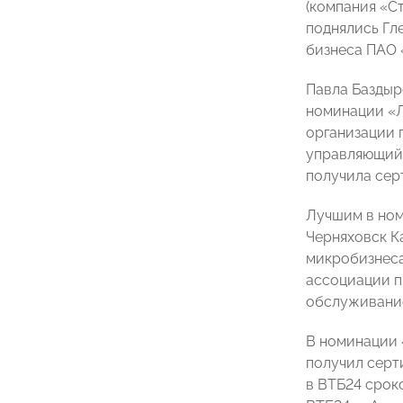
(компания «С
поднялись Гл
бизнеса ПАО 
Павла Баздыр
номинации «Л
организации 
управляющий 
получила сер
Лучшим в ном
Черняховск К
микробизнеса
ассоциации п
обслуживание
В номинации 
получил серт
в ВТБ24 срок