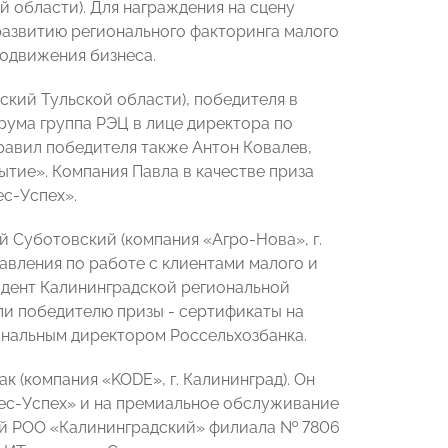
й области). Для награждения на сцену
развитию регионального факторинга малого
родвижения бизнеса.
кий Тульской области), победителя в
ума группа РЭЦ в лице директора по
авил победителя также Антон Ковалев,
ие». Компания Павла в качестве приза
ес-Успех».
 Суботовский (компания «Агро-Нова», г.
авления по работе с клиентами малого и
идент Калининградской региональной
и победителю призы - сертификаты на
ональным директором Россельхозбанка.
 (компания «KODE», г. Калининград). Он
нес-Успех» и на премиальное обслуживание
щий РОО «Калининградский» филиала № 7806