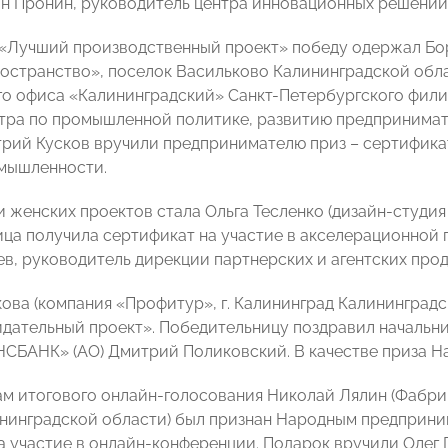
он Пронин, руководитель центра инновационных решений
«Лучший производственный проект» победу одержал Бо
остранство», поселок Васильково Калининградской обла
о офиса «Калининградский» Санкт-Петербургского фил
тра по промышленной политике, развитию предпринимат
рий Кусков вручили предпринимателю приз – сертификат
мышленности.
женских проектов стала Ольга Тесленко (дизайн-студия «
ца получила сертификат на участие в акселерационной 
ев, руководитель дирекции партнерских и агентских пр
кова (компания «Профитур», г. Калининград Калининград
дательный проект». Победительницу поздравил начальн
БАНК» (АО) Дмитрий Поликовский. В качестве приза На
ам итогового онлайн-голосования Николай Лялин (Фабри
нинградской области) был признан Народным предприним
а участие в онлайн-конференции. Подарок вручили Олег 