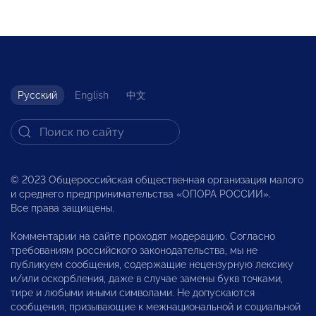
Русский
English
中文
© 2023 Общероссийская общественная организация малого
и среднего предпринимательства «ОПОРА РОССИИ».
Все права защищены.
Комментарии на сайте проходят модерацию. Согласно
требованиям российского законодательства, мы не
публикуем сообщения, содержащие нецензурную лексику
и/или оскорбления, даже в случае замены букв точками,
тире и любыми иными символами. Не допускаются
сообщения, призывающие к межнациональной и социальной