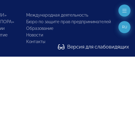
ИИ»
Международная деятельность
ОПОРА»
Бюро по защите прав предпринимателей
RU
ии
Образование
итие
Новости
Контакты
Версия для слабовидящих