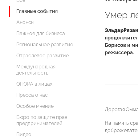
Все
Главные события
Умер л
Анонсы
Эльдар
Ряза
Важное для бизнеса
продолжитель
Региональное развитие
Борисов и м
режиссера.
Отраслевое развитие
Международная
деятельность
ОПОРА в лицах
Пресса о нас
Особое мнение
Дорогая Эмма
Бюро по защите прав
На память ср
предпринимателей
доброжелател
Видео