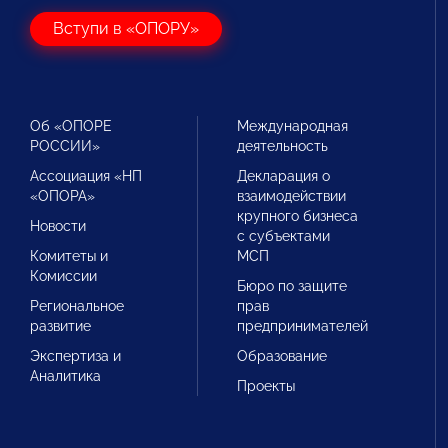
Вступи в «ОПОРУ»
Об «ОПОРЕ
Международная
РОССИИ»
деятельность
Ассоциация «НП
Декларация о
«ОПОРА»
взаимодействии
крупного бизнеса
Новости
с субъектами
Комитеты и
МСП
Комиссии
Бюро по защите
Региональное
прав
развитие
предпринимателей
Экспертиза и
Образование
Аналитика
Проекты