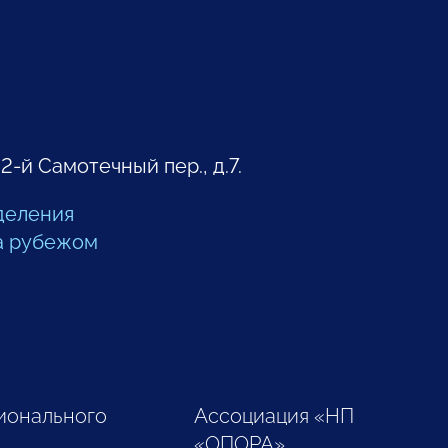
 2-й Самотечный пер., д.7.
деления
а рубежом
ионального
Ассоциация «НП
«ОПОРА»