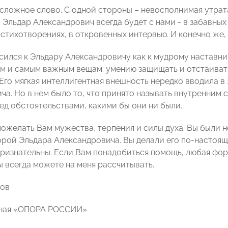
 сложное слово. С одной стороны – невосполнимая утрат
о Эльдар Александрович всегда будет с нами - в забавных
 стихотворениях, в откровенных интервью. И конечно же,
сился к Эльдару Александровичу как к мудрому наставник
м и самым важным вещам: умению защищать и отстаиват
Его мягкая интеллигентная внешность нередко вводила в 
ча. Но в нем было то, что принято называть внутренним 
ред обстоятельствами, какими бы они ни были.
 пожелать Вам мужества, терпения и силы духа. Вы были 
рой Эльдара Александровича. Вы делали его по-настоящ
 признательны. Если Вам понадобиться помощь, любая фо
ы всегда можете на меня рассчитывать.
сов
чная «ОПОРА РОССИИ»