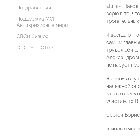
«Был»… Такое
Поздравления
верю в то, чт
Поддержка МСП.
трогательных
Антикризисные меры
Я всегда отно
СВОй бизнес
самым главны
ОПОРА — СТАРТ
трудолюбию. 
Александрови
не пасует пе
Я очень хочу
надежной опо
за это очень
участие, то В
Сергей Бори
и многотыся