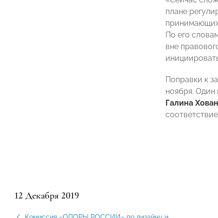
плане регули
принимающих 
По его слова
вне правовог
инициировать
Поправки к з
ноября. Один
Галина Хова
соответствие
12 Декабря 2019
Комиссия «ОПОРЫ РОССИИ» по дизайну и