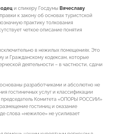
лодец
и спикеру Госдумы
Вячеславу
равки к закону об основах туристской
нозначную практику толкования
тсутствует четкое описание понятия
 исключительно в нежилых помещениях. Это
 и Гражданскому кодексам, которые
ческой деятельности – в частности, сдачи
боснованы разработчиками и абсолютно не
ния гостиничных услуг и классификации
, председатель Комитета «ОПОРЫ РОССИИ»
 размещение гостиниц и оказание
иде слова «нежилое» не усиливает
ая помощь нашим курортным регионам в