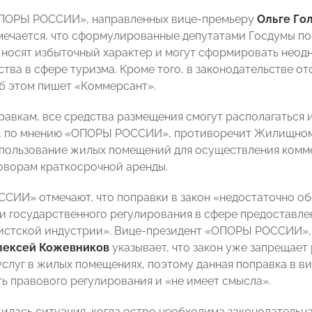
ОПОРЫ РОССИИ», направленных вице-премьеру
Ольге Го
ечается, что сформулированные депутатами Госдумы поп
 носят избыточный характер и могут сформировать неод
тва в сфере туризма. Кроме того, в законодательстве о
б этом пишет «Коммерсант».
равкам, все средства размещения смогут располагаться
, по мнению «ОПОРЫ РОССИИ», противоречит Жилищному
пользование жилых помещений для осуществления коммер
говорам краткосрочной аренды.
СИИ» отмечают, что поправки в закон «недостаточно о
и государственного регулирования в сфере предоставле
ристской индустрии». Вице-президент «ОПОРЫ РОССИИ»
лексей Кожевников
указывает, что закон уже запрещает
услуг в жилых помещениях, поэтому данная поправка в в
ь правового регулирования и «не имеет смысла».
илась ситуация, когда остро необходима законодательн