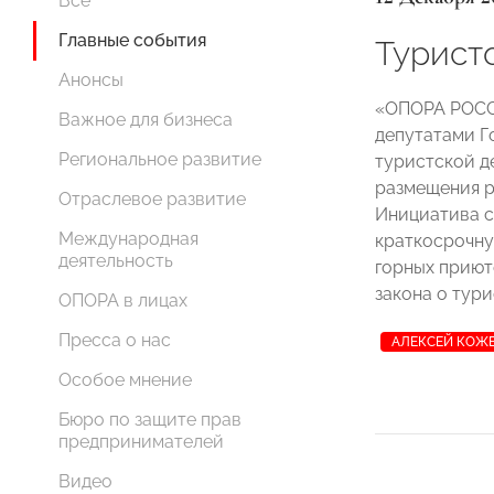
Все
Главные события
Турист
Анонсы
«ОПОРА РОСС
Важное для бизнеса
депутатами Г
Региональное развитие
туристской д
размещения р
Отраслевое развитие
Инициатива с
Международная
краткосрочну
деятельность
горных приют
закона о тур
ОПОРА в лицах
Пресса о нас
АЛЕКСЕЙ КОЖ
Особое мнение
Бюро по защите прав
предпринимателей
Видео