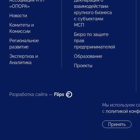
Ассоциация «НП
Декларация о
«ОПОРА»
взаимодействии
крупного бизнеса
Новости
с субъектами
Комитеты и
МСП
Комиссии
Бюро по защите
Региональное
прав
развитие
предпринимателей
Экспертиза и
Образование
Аналитика
Проекты
Разработка сайта —
Flips
Мы используем co
с
политикой конф
Принять