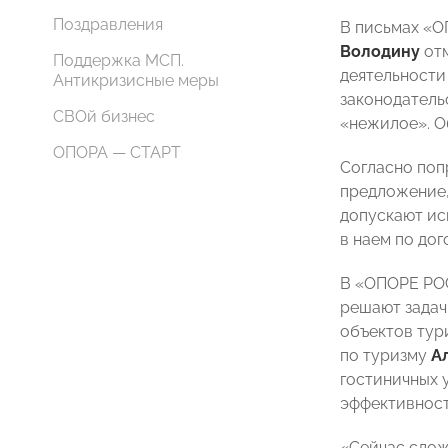
Поздравления
В письмах «
Володину
отм
Поддержка МСП.
деятельности
Антикризисные меры
законодательс
СВОй бизнес
«нежилое». О
ОПОРА — СТАРТ
Согласно поп
предложение
допускают ис
в наем по до
В «ОПОРЕ РОС
решают задач
объектов ту
по туризму
А
гостиничных 
эффективност
«Сейчас слож