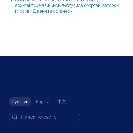
архитектуре в Сибири выступила соорганизатором
курсов «Дизайн как бизнес»
Русский
English
中文