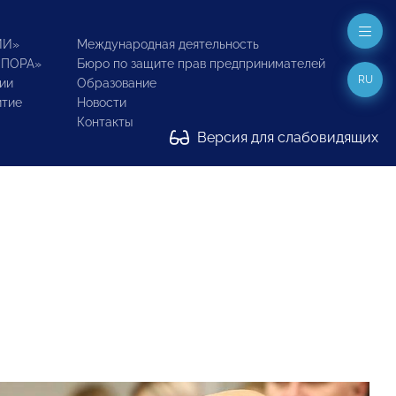
ИИ»
Международная деятельность
ОПОРА»
Бюро по защите прав предпринимателей
RU
ии
Образование
итие
Новости
Контакты
Версия для слабовидящих