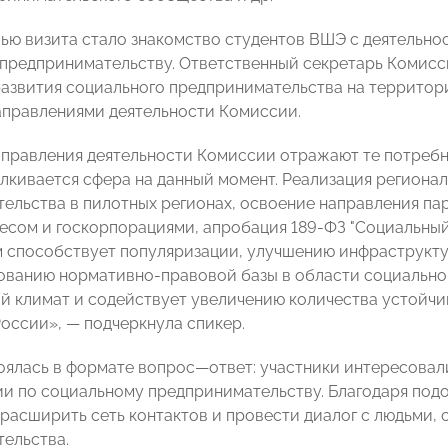
ью визита стало знакомство студентов ВШЭ с деятель
предпринимательству. Ответственный секретарь Комис
азвития социального предпринимательства на территори
правлениями деятельности Комиссии.
правления деятельности Комиссии отражают те потребн
лкивается сфера на данный момент. Реализация регионал
ельства в пилотных регионах, освоение направления па
есом и госкорпорациями, апробация 189-ФЗ "Социальный
 способствует популяризации, улучшению инфраструкту
ванию нормативно-правовой базы в области социальног
й климат и содействует увеличению количества устойчи
России»,
—
подчеркнула спикер.
оялась в формате вопрос
—
ответ
: участники интересова
ии по социальному предпринимательству. Благодаря подо
расширить сеть контактов и провести диалог с людьми, 
ельства.