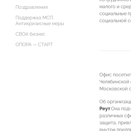
малого и сре
Поздравления
социальные п
Поддержка МСП.
социальной с
Антикризисные меры
СВОй бизнес
ОПОРА — СТАРТ
Офис посетил
Челябинской 
Московской о
Об организац
Реут
.Она под
различных сф
защита, прив
внутри предп