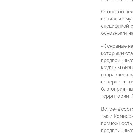
Основной цел
социальному 
спецификой р
основными на
«Основные на
которыми ста
предпринимат
крупным бизн
направлениям
совершенство
благоприятны
территории 
Встреча сост
так и Комисс
возможность 
предпринимат