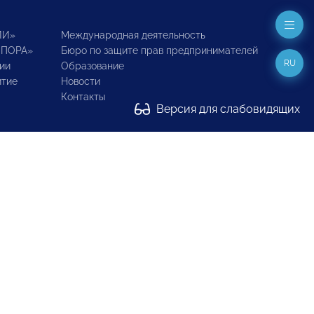
ИИ»
Международная деятельность
ОПОРА»
Бюро по защите прав предпринимателей
RU
ии
Образование
итие
Новости
Контакты
Версия для слабовидящих