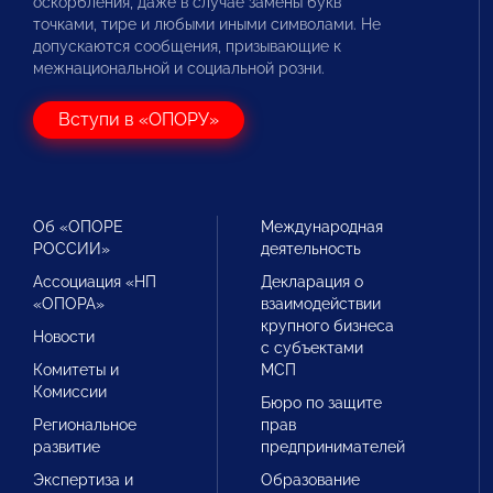
оскорбления, даже в случае замены букв
точками, тире и любыми иными символами. Не
допускаются сообщения, призывающие к
межнациональной и социальной розни.
Вступи в «ОПОРУ»
Об «ОПОРЕ
Международная
РОССИИ»
деятельность
Ассоциация «НП
Декларация о
«ОПОРА»
взаимодействии
крупного бизнеса
Новости
с субъектами
Комитеты и
МСП
Комиссии
Бюро по защите
Региональное
прав
развитие
предпринимателей
Экспертиза и
Образование