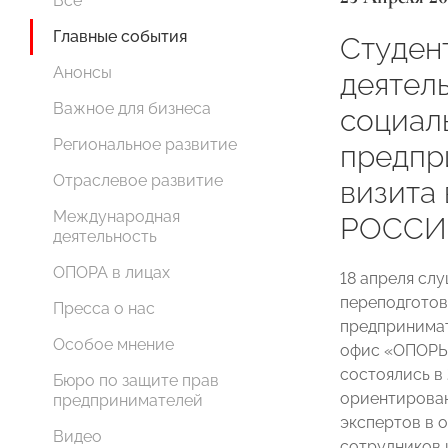
Все
Главные события
Студен
Анонсы
деятел
Важное для бизнеса
социал
Региональное развитие
предпр
Отраслевое развитие
визита
Международная
РОССИ
деятельность
ОПОРА в лицах
18 апреля сл
переподготов
Пресса о нас
предпринимат
Особое мнение
офис «ОПОРЫ
состоялись в 
Бюро по защите прав
ориентирован
предпринимателей
экспертов в 
Видео
сотрудников 