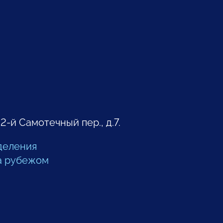
 2-й Самотечный пер., д.7.
деления
а рубежом