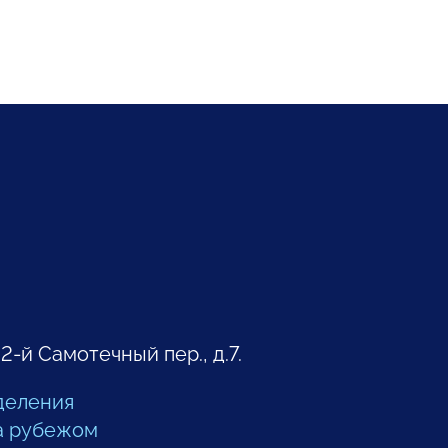
 2-й Самотечный пер., д.7.
деления
а рубежом