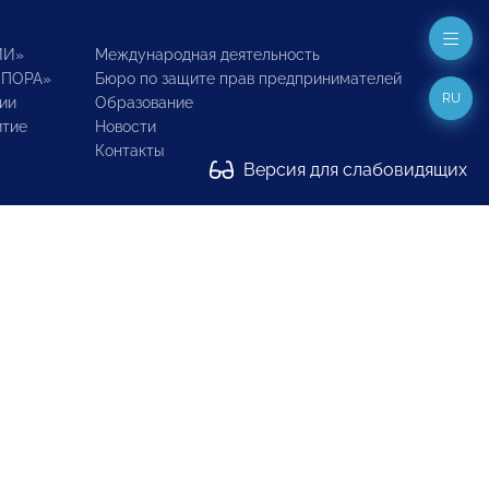
ИИ»
Международная деятельность
ОПОРА»
Бюро по защите прав предпринимателей
RU
ии
Образование
итие
Новости
Контакты
Версия для слабовидящих