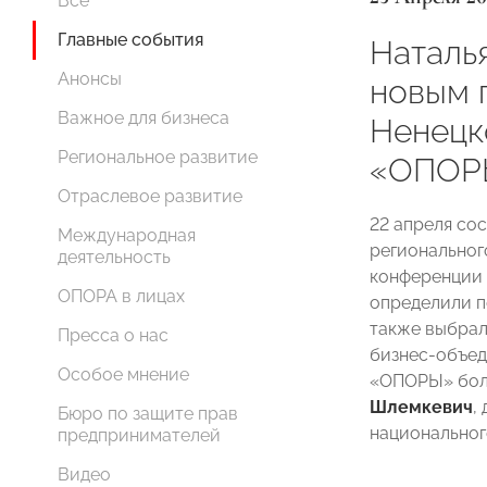
Все
Главные события
Наталь
Анонсы
новым 
Важное для бизнеса
Ненецк
Региональное развитие
«ОПОР
Отраслевое развитие
22 апреля со
Международная
регионально
деятельность
конференции 
ОПОРА в лицах
определили п
также выбрал
Пресса о нас
бизнес-объед
Особое мнение
«ОПОРЫ» бол
Шлемкевич
,
Бюро по защите прав
национальног
предпринимателей
Видео