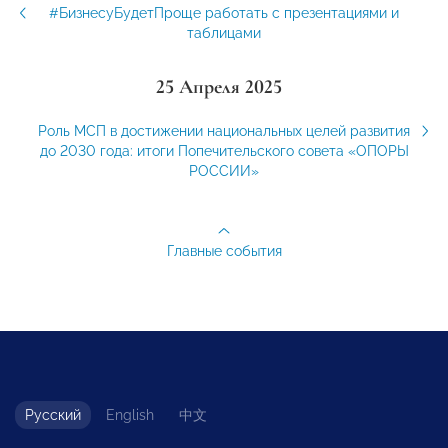
#БизнесуБудетПроще работать с презентациями и
таблицами
25 Апреля 2025
Роль МСП в достижении национальных целей развития
до 2030 года: итоги Попечительского совета «ОПОРЫ
РОССИИ»
Главные события
Русский
English
中文