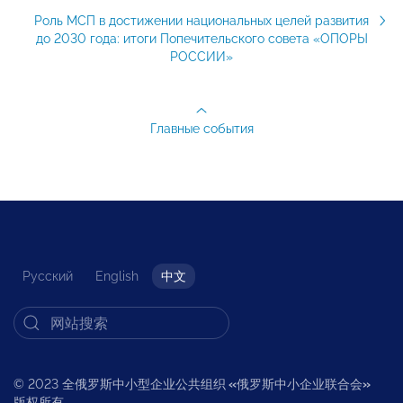
Роль МСП в достижении национальных целей развития
до 2030 года: итоги Попечительского совета «ОПОРЫ
РОССИИ»
Главные события
Русский
English
中文
© 2023 全俄罗斯中小型企业公共组织
«
俄罗斯中小企业联合会
»
版权所有。