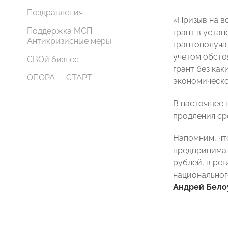
Поздравления
«Призыв на в
Поддержка МСП.
грант в уста
Антикризисные меры
грантополуча
учетом обсто
СВОй бизнес
грант без ка
ОПОРА — СТАРТ
экономическо
В настоящее 
продления ср
Напомним, чт
предпринимат
рублей, в ре
национальног
Андрей Бело