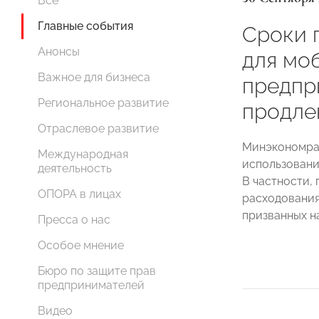
Все
Главные события
Сроки 
Анонсы
для мо
Важное для бизнеса
предпр
Региональное развитие
продле
Отраслевое развитие
Минэкономраз
Международная
использовани
деятельность
В частности,
ОПОРА в лицах
расходования
призванных н
Пресса о нас
Особое мнение
Бюро по защите прав
предпринимателей
Видео