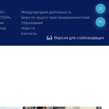
ИИ»
Международная деятельность
ОПОРА»
Бюро по защите прав предпринимателей
RU
ии
Образование
итие
Новости
Контакты
Версия для слабовидящих