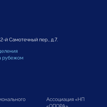
 2-й Самотечный пер., д.7.
деления
а рубежом
ионального
Ассоциация «НП
«ОПОРА»