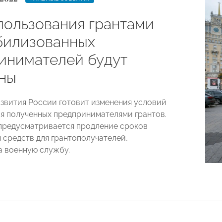
пользования грантами
билизованных
инимателей будут
ны
вития России готовит изменения условий
я полученных предпринимателями грантов.
 предусматривается продление сроков
 средств для грантополучателей,
а военную службу.