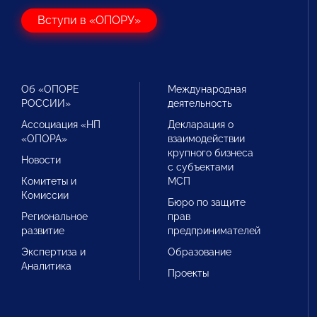
Вступи в «ОПОРУ»
Об «ОПОРЕ
Международная
РОССИИ»
деятельность
Ассоциация «НП
Декларация о
«ОПОРА»
взаимодействии
крупного бизнеса
Новости
с субъектами
Комитеты и
МСП
Комиссии
Бюро по защите
Региональное
прав
развитие
предпринимателей
Экспертиза и
Образование
Аналитика
Проекты