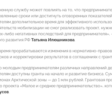
оенную службу может повлиять на то, что предпринимате
новленные сроки или достигнуть оговоренных показателей
телям дополнительное время для эффективного использова
ятельств мобилизации не смог реализовать проект, нуж
ких-либо негативных последствий для предпринимателя»,
го развития РФ
Татьяна Илюшникова
.
время прорабатываются изменения в нормативно-правов
оков и корректировки результатов в соглашениях с гран
о молодым предпринимателям различных направлений де
елям доступны гранты на начало и развитие бизнеса. Су
гионах Арктической зоны — до 1 млн рублей. Грантовая п
о проекта «Малое и среднее предпринимательство», ко
усов
.