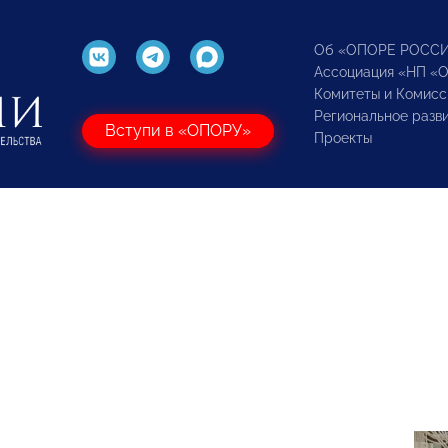
Об «ОПОРЕ РОСС
Ассоциация «НП «
Комитеты и Комисс
Региональное разв
Вступи в «ОПОРУ»
Проекты