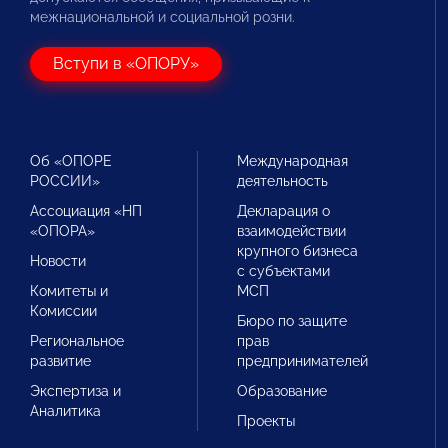
межнациональной и социальной розни.
Вступи в «ОПОРУ»
Об «ОПОРЕ
Международная
РОССИИ»
деятельность
Ассоциация «НП
Декларация о
«ОПОРА»
взаимодействии
крупного бизнеса
Новости
с субъектами
Комитеты и
МСП
Комиссии
Бюро по защите
Региональное
прав
развитие
предпринимателей
Экспертиза и
Образование
Аналитика
Проекты