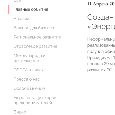
Все
11 Апреля 20
Главные события
Создан
Анонсы
«Энер
Важное для бизнеса
Региональное развитие
Неформальный
реализованны
Отраслевое развитие
получил офиц
Международная
Президиума "
деятельность
прошло 29 ма
развития РФ.
ОПОРА в лицах
Пресса о нас
Особое мнение
Бюро по защите прав
предпринимателей
Видео