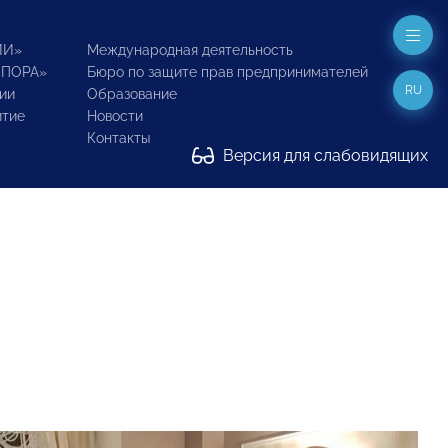
ИИ»
Международная деятельность
ОПОРА»
Бюро по защите прав предпринимателей
RU
ии
Образование
итие
Новости
Контакты
Версия для слабовидящих