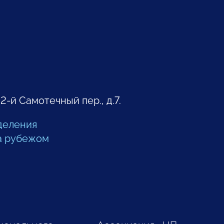
 2-й Самотечный пер., д.7.
деления
а рубежом