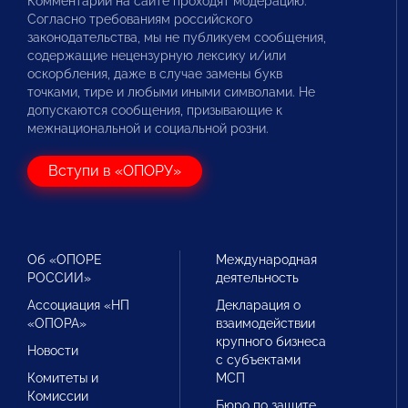
Комментарии на сайте проходят модерацию.
Согласно требованиям российского
законодательства, мы не публикуем сообщения,
содержащие нецензурную лексику и/или
оскорбления, даже в случае замены букв
точками, тире и любыми иными символами. Не
допускаются сообщения, призывающие к
межнациональной и социальной розни.
Вступи в «ОПОРУ»
Об «ОПОРЕ
Международная
РОССИИ»
деятельность
Ассоциация «НП
Декларация о
«ОПОРА»
взаимодействии
крупного бизнеса
Новости
с субъектами
Комитеты и
МСП
Комиссии
Бюро по защите