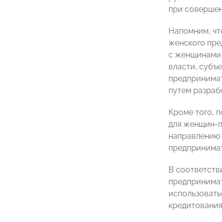
при совершен
Напомним, чт
женского пре
с женщинами-
власти, субъ
предпринимат
путем разраб
Кроме того, 
для женщин-п
направлению 
предпринимат
В соответств
предпринимат
использовать
кредитования