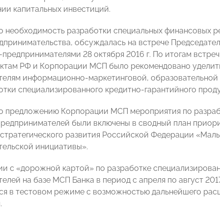
ии капитальных инвестиций.
о необходимость разработки специальных финансовых 
дпринимательства, обсуждалась на встрече Председате
предпринимателями 28 октября 2016 г. По итогам встре
ектам РФ и Корпорации МСП было рекомендовано удели
елям информационно-маркетинговой, образовательной и
отки специализированного кредитно-гарантийного проду
по предложению Корпорации МСП мероприятия по разраб
редпринимателей были включены в сводный план приори
стратегического развития Российской Федерации «Мал
ельской инициативы».
ии с «дорожной картой» по разработке специализирова
елей на базе МСП Банка в период с апреля по август 201
ся в тестовом режиме с возможностью дальнейшего рас
.