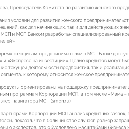
ова, Председатель Комитета по развитию женского пр
дания условий для развития женского предпринимательс
ешений, как для начинающих, так и для действующих же
МСП и МСП Банком разработан специализированный кре
елей».
время женщинам-предпринимателям в МСП Банке доступ
» и «Экспресс на инвестиции». Целью кредитов могут бы
ие текущей деятельности предприятия, так и реализация
 сегмента, к которому относится женское предпринимател
родукты ориентированы на поддержку предприниматель
ным программам Корпорации МСП, в том числе «Мама – 
знес-навигатора МСП (smbn.ru).
партнерами Корпорации МСП анализ кредитных заявок,
елей, показал, что в большинстве случаев размер запра
нению экспертов, это обусловлено масштабами бизнеса