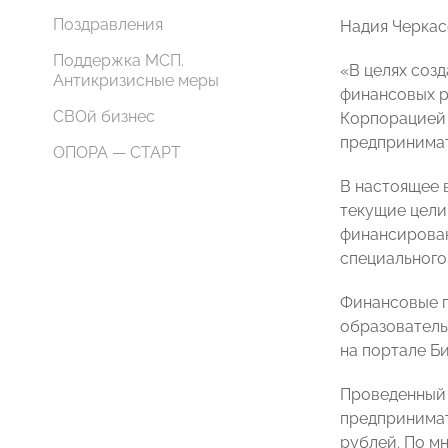
Поздравления
Надия Черкас
Поддержка МСП.
«В целях соз
Антикризисные меры
финансовых р
СВОй бизнес
Корпорацией 
предпринимат
ОПОРА — СТАРТ
В настоящее 
текущие цели
финансирован
специального
Финансовые п
образователь
на портале Би
Проведенный 
предпринимат
рублей. По м