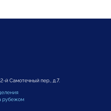
 2-й Самотечный пер., д.7.
деления
а рубежом