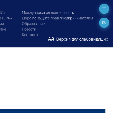
ИИ»
Международная деятельность
ОПОРА»
Бюро по защите прав предпринимателей
RU
ии
Образование
итие
Новости
Контакты
Версия для слабовидящих