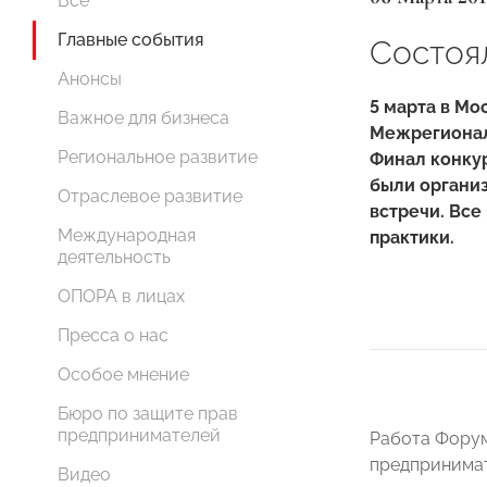
Все
Главные события
Состоял
Анонсы
5 марта в Мо
Важное для бизнеса
Межрегионал
Региональное развитие
Финал конкур
были организ
Отраслевое развитие
встречи. Все
Международная
практики.
деятельность
ОПОРА в лицах
Пресса о нас
Особое мнение
Бюро по защите прав
предпринимателей
Работа Форум
предпринимат
Видео