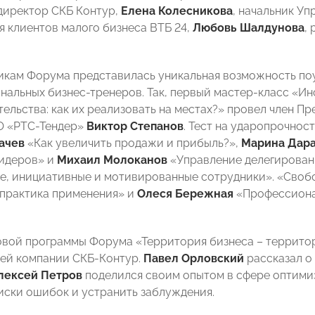
директор СКБ Контур,
Елена Колесникова
, начальник У
 клиентов малого бизнеса ВТБ 24,
Любовь Шалдунова
,
икам Форума представилась уникальная возможность поу
нальных бизнес-тренеров. Так, первый мастер-класс «И
ельства: как их реализовать на местах?» провел член 
О «РТС-Тендер»
Виктор Степанов
. Тест на ударопрочно
ачев
«Как увеличить продажи и прибыль?»,
Марина Дара
лидеров» и
Михаил Молоканов
«Управление делегировани
е, инициативные и мотивированные сотрудники». «Своб
 практика применения» и
Олеся Бережная
«Профессионал
овой программы Форума «Территория бизнеса – террито
ей компании СКБ-Контур.
Павел Орловский
рассказал о
лексей Петров
поделился своим опытом в сфере оптимиз
риски ошибок и устранить заблуждения.