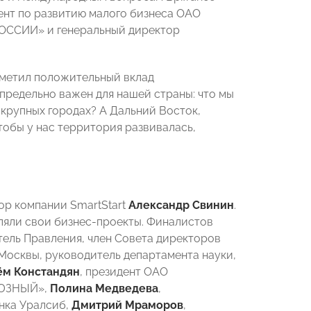
дент по развитию малого бизнеса ОАО
РОССИИ» и генеральный директор
тметил положительный вклад
 предельно важен для нашей страны: что мы
 крупных городах? А Дальний Восток,
тобы у нас территория развивалась,
ор компании SmartStart
Александр Свинин
.
ляли свои бизнес-проекты. Финалистов
тель Правления, член Совета директоров
Москвы, руководитель департамента науки,
ём Констандя
н
, президент ОАО
СОЮЗНЫЙ»,
Полина Медведева
,
нка Уралсиб,
Дмитрий Мраморов
,