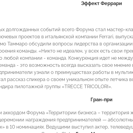
Эффект Феррари
ых долгожданных событий всего Форума стал мастер-кл
лючевых проектов в итальянской компании Ferrari, выпу
мо Таммаро обсудили вопросы лидерства в организации,
роения команды. «Никто не идеален, у всех есть свои пр
 любой компании - команда. Конкуренция идет не между
оманда - это возможность всегда высказать свое мнение 
дприниматели узнали о преимуществах работы в мульти
тал рассказ спикера о своем уникальном опыте летчика 
ндира пилотажной группы «TRECCE TRICOLORI».
Гран-при
аккордом Форума «Территории бизнеса – территория жи
церемонии награждения предпринимателей — абсолютны
х» в 10 номинациях. Ведущими выступил актер, телевед