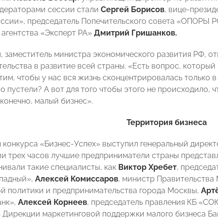
одераторами сессии стали
Сергей Борисов
, вице-прези
ссии», председатель Попечительского совета «ОПОРЫ 
 агентства «Эксперт РА»
Дмитрий Гришанков.
н
, заместитель министра экономического развития РФ, о
ельства в развитие всей страны. «Есть вопрос, который
тим, чтобы у нас вся жизнь сконцентрировалась только в
 пустели? А вот для того чтобы этого не происходило, ч
конечно, малый бизнес».
Территория бизнеса
конкурса «Бизнес-Успех» выступил
генеральный директ
и трех часов лучшие предприниматели страны представ
нивали такие специалисты, как
Виктор Хребет
, председа
падный»,
Алексей Комиссаров
, министр Правительства 
 политики и предпринимательства города Москвы,
Арт
анк»,
Алексей Корнеев
, председатель правления КБ «
 Дирекции маркетинговой поддержки малого бизнеса Ба