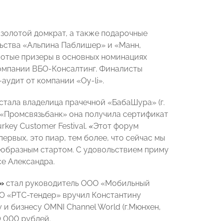
золотой домкрат, а также подарочные
ельства «Альпина Паблишер» и «Манн,
олотые призеры в основных номинациях
компании ВБО-Консалтинг. Финалисты
аудит от компании «Oy-li».
стала владелица прачечной «БабаШура» (г.
«Промсвязьбанк» она получила сертификат
key Customer Festival.
«
Этот форум
ервых, это пиар, тем более, что сейчас мы
оеобразным стартом. С удовольствием приму
се Александра.
»
стал руководитель ООО «Мобильный
ОО «РТС-тендер» вручил Константину
и бизнесу OMNI Channel World (г.Мюнхен,
0 000 рублей.