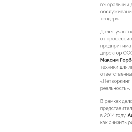
генеральный 
обслуживания
тендер»
.
Далее участн
от профессио
предпринимат
директор ОО
Максим Горб
техники для 
ответственны
«Нетворкинг:
реальность».
В рамках дел
представител
в 2014 году.
А
как снизить 