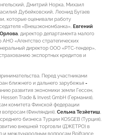
нгельский, Дмитрий Норка, Михаил
Василий Дубейковский, Леонид Бугаев
и, которые оценивали работу
дседателя «Внешэкономбанка»,
Евгений
 Орлова
, директор департамента малого
р АНО «Агентство стратегических
енеральный директор ООО «РТС-тендер»,
 страхованию экспортных кредитов и
ринимательства. Перед участниками
ран ближнего и дальнего зарубежья
-
анию развития экономики земли Гессен,
essen Trade & Invest GmbH (Германия),
сам комитета Финской федерации
 вопросам (Финляндия),
Сельма Тезйетиш
,
среднего бизнеса Турции KOSGEB (Турция),
азвитию внешней торговли (ДЖЕТРО) в
ю и международным вопросам Bpifrance