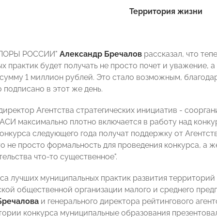
Территория жизни
ОПОРЫ РОССИИ"
Александр Бречалов
рассказал, что теп
х практик будет получать не просто почет и уважение, а
 сумму 1 миллион рублей. Это стало возможным, благода
 подписано в этот же день.
директор Агентства стратегических инициатив - соорган
АСИ максимально плотно включается в работу над конку
онкурса следующего года получат поддержку от Агентс
о не просто формальность для проведения конкурса, а ж
ельства что-то существенное".
са лучших муниципальных практик развития территорий
кой общественной организации малого и среднего пре
Бречалова
и генерального директора рейтингового аген
тории конкурса муниципальные образования презентова