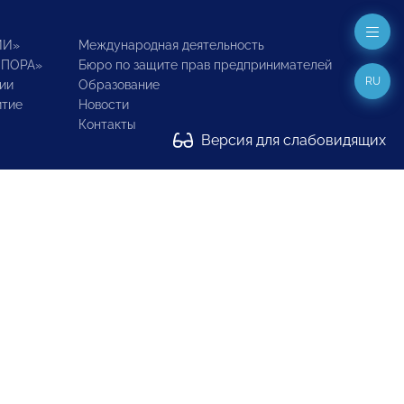
ИИ»
Международная деятельность
ОПОРА»
Бюро по защите прав предпринимателей
RU
ии
Образование
итие
Новости
Контакты
Версия для слабовидящих