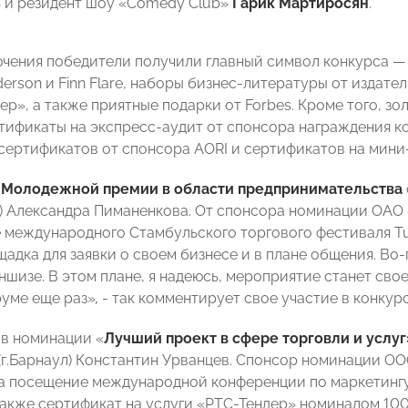
 и резидент шоу «Comedy Club»
Гарик Мартиросян
.
ючения победители получили главный символ конкурса — 
derson и Finn Flare, наборы бизнес-литературы от издат
ер», а также приятные подарки от Forbes. Кроме того, з
тификаты на экспресс-аудит от спонсора награждения 
сертификатов от спонсора AORI и сертификатов на мини-
м
Молодежной премии в области предпринимательства
 Александра Пиманенкова. От спонсора номинации ОАО 
 международного Стамбульского торгового фестиваля Tur
адка для заявки о своем бизнесе и в плане общения. Во-п
ншизе. В этом плане, я надеюсь, мероприятие станет св
руме еще раз»
,
- так комментирует свое участие в конкур
в номинации «
Лучший проект в сфере торговли и услуг
(г.Барнаул) Константин Урванцев. Спонсор номинации О
а посещение международной конференции по маркетингу 
 также сертификат на услуги «РТС-Тендер» номиналом 10