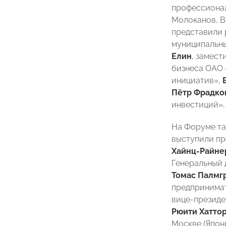
профессионал
Молоканов, В
представили 
муниципальны
Елин
, замес
бизнеса ОАО 
инициатив»,
Пётр Фрадко
инвестиций»,
На Форуме та
выступили пр
Хайнц-Райне
Генеральный 
Томас Палмг
предпринимат
вице-президе
Рюити Хаттор
Москве (Япон