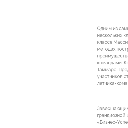
Одним из сам
нескольких к
классе Масси
методах пост
преимущество
командами. К
Таммаро. Пре
участников с
летчика-кома
Завершающим 
грандиозной 
«Бизнес-Успе