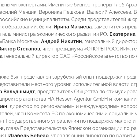
ьными экспертами. Именитые бизнес-тренеры Глеб Арха
асилий Менцик, Вероника Пешкова, Валерий Алексеев, 
российские муниципалитеты. Среди представителей жюр
х образований, были:
Ирина Макиева
, заместитель пре
титель министра экономического развития РФ,
Екатерина
«Банка Москвы»,
Андрей Никитин
, генеральный директо
Виктор Степанов
, член президиума «ОПОРЫ РОССИИ», г
в
, генеральный директор ОАО «Российское агентство по
кже был представлен зарубежный опыт поддержки предп
едставители местного уровня исполнительной власти ст
р Вальдшмидт
, представитель Общества по стимулиров
директор агентства HA Hessen Agentur GmbH и компании H
рен
, директор по региональным и международным вопро
елей, член Комитета ЕС по экономическим и социальным
нт Государственного управления по поддержке малого и 
и,
глава Представительства Японской организации по р
ия),
Изабель Бебеар
, управляющий директор по развити