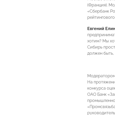
(Франция). М
«Сбербанк Ро
рейтингового
Евгений Ели
предпринимат
хотим? Мы хо
Сибирь просто
должен быть, 
Модератором 
На протяжени
конкурса оце
ОАО Банк «За
промышленной
«Промсвязьб
руководитель