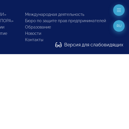
ИИ»
Международная деятельность
ОПОРА»
Бюро по защите прав предпринимателей
RU
ии
Образование
итие
Новости
Контакты
Версия для слабовидящих