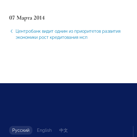
07 Марта 2014
Центробанк видит одним из приоритетов развития
экономики рост кредитования мсп
Русский
English
中文