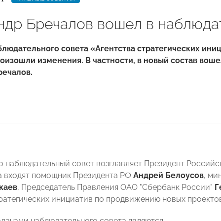
ндр Бречалов вошел в наблюда
блюдательного совета «Агентства стратегических ин
роизошли изменения. В частности, в новый состав в
речалов.
о наблюдательный совет возглавляет Президент Россий
а входят помощник Президента РФ
Андрей Белоусов
, ми
каев
, Председатель Правления ОАО "Сбербанк России"
Г
тратегических инициатив по продвижению новых проекто
дачами наблюдательного совета являются: