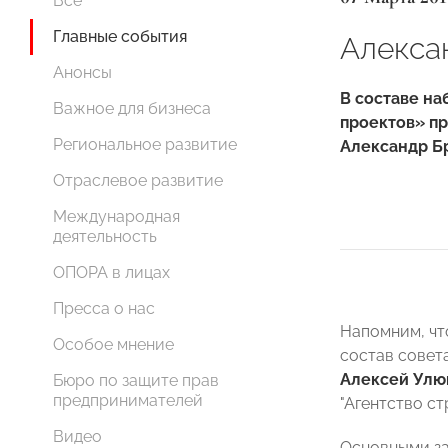
Все
Главные события
Алекса
Анонсы
В составе на
Важное для бизнеса
проектов» п
Региональное развитие
Александр Б
Отраслевое развитие
Международная
деятельность
ОПОРА в лицах
Пресса о нас
Напомним, чт
Особое мнение
состав совет
Алексей Улю
Бюро по защите прав
предпринимателей
"Агентство с
Видео
Основными за