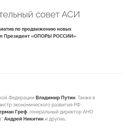
тельный совет АСИ
ициатив по продвижению новых
ошел Президент «ОПОРЫ РОССИИ»
ской Федерации
Владимир Путин
. Также в
нистр экономического развития РФ
ерман Греф
, генеральный директор АНО
в"
Андрей Никитин
и другие
.