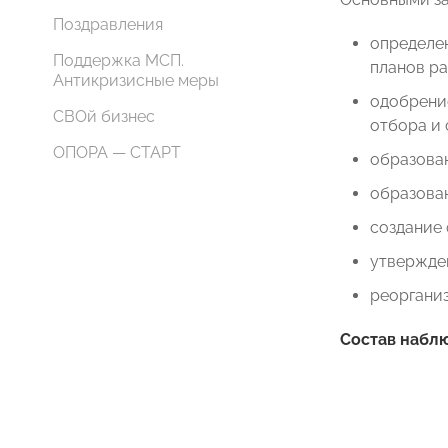
Поздравления
определен
Поддержка МСП.
планов ра
Антикризисные меры
одобрени
СВОй бизнес
отбора и
ОПОРА — СТАРТ
образован
образова
создание 
утвержден
реорганиз
Состав набл