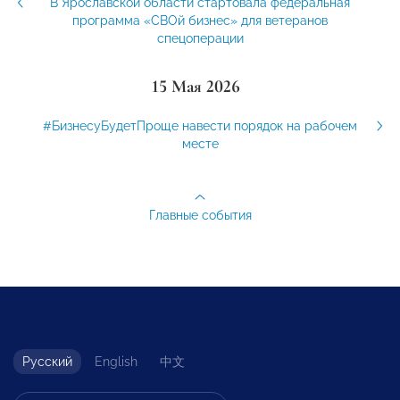
В Ярославской области стартовала федеральная
программа «СВОй бизнес» для ветеранов
спецоперации
15 Мая 2026
#БизнесуБудетПроще навести порядок на рабочем
месте
Главные события
Русский
English
中文