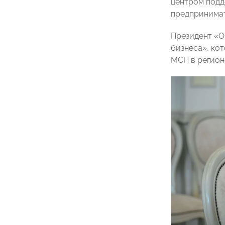
центром подд
предпринимат
Президент «О
бизнеса», ко
МСП в регион