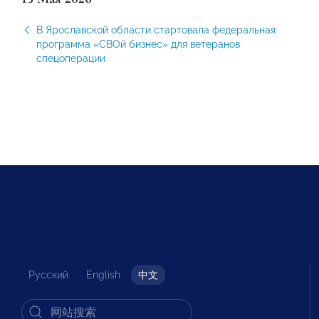
В Ярославской области стартовала федеральная
программа «СВОй бизнес» для ветеранов
спецоперации
Русский
English
中文