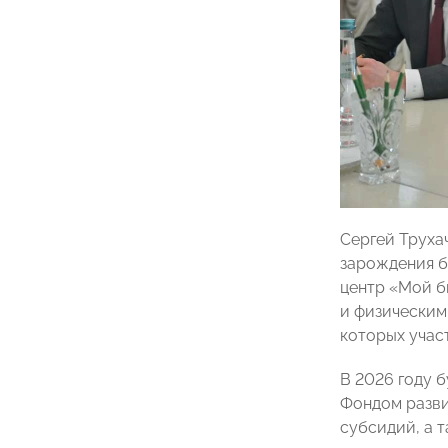
Сергей Труха
зарождения б
центр «Мой б
и физическим
которых учас
В 2026 году 
Фондом разви
субсидий, а 