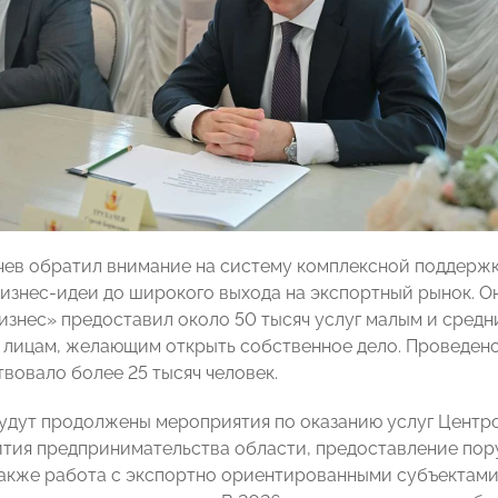
чев обратил внимание на систему комплексной поддержк
изнес-идеи до широкого выхода на экспортный рынок. Он 
изнес» предоставил около 50 тысяч услуг малым и сред
 лицам, желающим открыть собственное дело. Проведено
твовало более 25 тысяч человек.
будут продолжены мероприятия по оказанию услуг Центр
тия предпринимательства области, предоставление пор
также работа с экспортно ориентированными субъектами