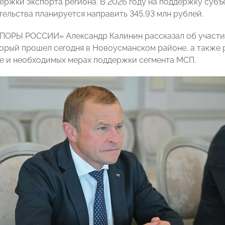
ержки экспорта региона. В 2026 году на поддержку субъ
ельства планируется направить 345,93 млн рублей.
ПОРЫ РОССИИ» Александр Калинин рассказал об участии
торый прошел сегодня в Новоусманском районе, а такж
е и необходимых мерах поддержки сегмента МСП.