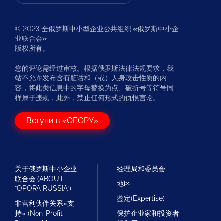
© 2023 全俄罗斯中小型企业公共组织
«
俄罗斯中小企
业联合会
»
版权所有。
您的评论需经过审核。根据俄罗斯法律法规要求，我
站不允许发布含有脏话和（或）人身攻击性质的内
容，将此类信息中的字母替换为点、破折号等符号同
样属于违规，此外，禁止任何形式的仇恨言论。
Вступи в «ОПОРУ»
关于俄罗斯中小企业
经理局和委员会
联合会 (ABOUT
地区
“OPORA RUSSIA”)
鉴定(Expertise)
非营利伙伴关系«支
持» (Non-Profit
保护企业家和投资者