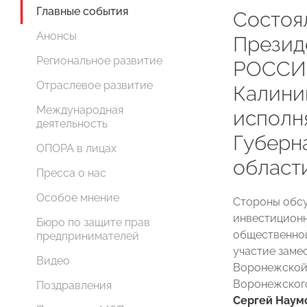
Главные события
Состоя
Анонсы
Презид
Региональное развитие
РОССИИ
Отраслевое развитие
Калини
Международная
исполн
деятельность
Губерн
ОПОРА в лицах
област
Пресса о нас
Особое мнение
Стороны обсу
инвестиционн
Бюро по защите прав
общественной
предпринимателей
участие заме
Видео
Воронежской
Воронежског
Поздравления
Сергей Наум