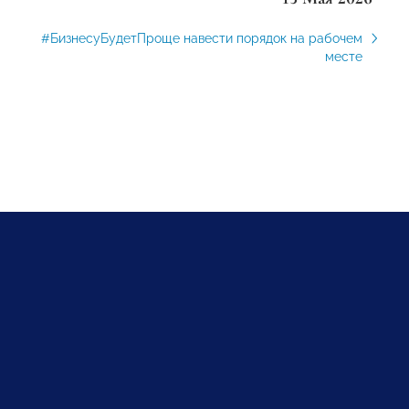
#БизнесуБудетПроще навести порядок на рабочем
месте