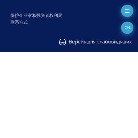
保护企业家和投资者权利局
联系方式
CN
Версия для слабовидящих