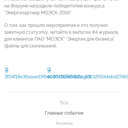
на Форуме наградили победителей конкурса
"Энергопартнер МОЭСК-2016".
О том, как прошло мероприятия и кто получил
заветную статуэтку, читайте в выпуске #4 журнала
для клиентов ПАО "МОЭСК" "Энергия для бизнеса"
(файлы для скачивания).
3f04f18e36eaae19fbec0521b7658d1c.pdf
4040c60e6412bc231320044ebd27469
Все
Главные события
Анонсы