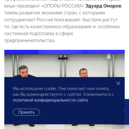
вице-президент «ОПОРЫ РОССИИ»
Эдуард Омаров
,
темпы развития экономик стран, с которыми
сотрудничает Россия показывают: быстрее растут
те, где есть качественное образование и, особенно,
системная подготовка в сфере
предпринимательства.
Мы используем cookie. Они помогают нам понять,
как Вы взаимодействуете с сайтом. Ознакомиться с
политикой конфиденциальности сайта
.
Принять