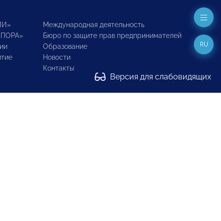
ИИ»
Международная деятельность
ОПОРА»
Бюро по защите прав предпринимателей
RU
ии
Образование
итие
Новости
Контакты
Версия для слабовидящих