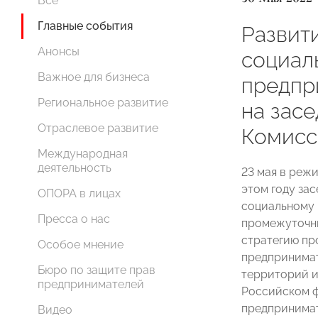
Все
Главные события
Развит
Анонсы
социал
Важное для бизнеса
предпр
Региональное развитие
на зас
Отраслевое развитие
Комис
Международная
деятельность
23 мая в реж
этом году з
ОПОРА в лицах
социальному 
Пресса о нас
промежуточны
стратегию пр
Особое мнение
предпринимат
Бюро по защите прав
территорий и
предпринимателей
Российском ф
предпринимат
Видео