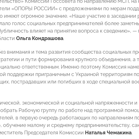
ельство» Комиссии Госсовета по направлению МСП, на 
тели «ОПОРЫ РОССИИ» с предложениями по мерам подде
о имеют огромное значение. «Наше участие в заседании
лало голос социальных предпринимателей более заметны
Публичность влияет на принятие вопроса к сведению», —
бласти
Ольга Кондрашова
.
без внимания и тема развития сообщества социальных п
ратегии и пути формирования крупного объединения, а
оциально ответственным. Именно поэтому Комиссия нам
ой поддержки приграничным с Украиной территориям п
их, пострадавших или погибших в ходе специальной во
ической, экономической и социальной напряженности и 
обрать Рабочую группу по работе над программой помо
елей, в первую очередь работающих по направлениям пс
, обучение малому и среднему предпринимательству, са
меститель Председателя Комиссии
Наталья Чемакина
.