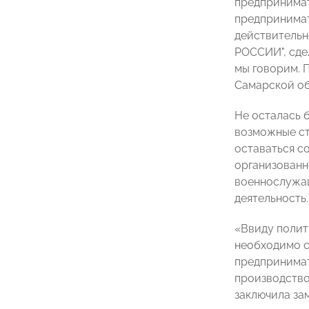
предпринимат
предпринима
действительн
РОССИИ", сде
мы говорим. 
Самарской о
Не осталась 
возможные ст
оставаться с
организованн
военнослужащ
деятельность.
«Ввиду полит
необходимо с
предпринимат
производство
заключила за