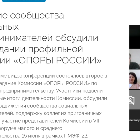
ие сообщества
ьных
инимателей обсудили
едании профильной
сии «ОПОРЫ РОССИИ»
име видеоконференции состоялось второе в
аседание Комиссии «ОПОРЫ РОССИИ» по
предпринимательству. Участники подвели
е итоги деятельности Комиссии, обсудили
одвижения сообщества социальных
елей, поддержку коллег из приграничных
 участие представителей Комиссии в VII
оруме малого и среднего
ельства 15 июня в рамках ПМЭФ-22,