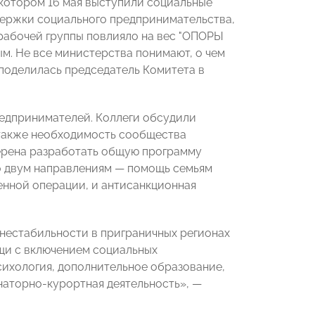
котором 16 мая выступили социальные
ржки социального предпринимательства,
 рабочей группы повлияло на вес "ОПОРЫ
м. Не все министерства понимают, о чем
 поделилась председатель Комитета в
редпринимателей. Коллеги обсудили
 также необходимость сообщества
ерена разработать общую программу
о двум направлениям — помощь семьям
енной операции, и антисанкционная
нестабильности в приграничных регионах
щи с включением социальных
ихология, дополнительное образование,
наторно-курортная деятельность», —