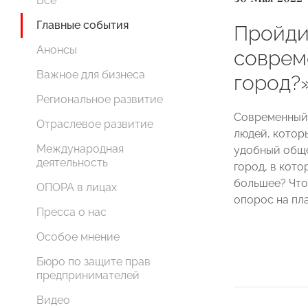
Все
Главные события
Пройди
Анонсы
соврем
Важное для бизнеса
город?
Региональное развитие
Современный
Отраслевое развитие
людей, которы
Международная
удобный обще
деятельность
город, в кото
большее? Что
ОПОРА в лицах
опорос на пл
Пресса о нас
Особое мнение
Бюро по защите прав
предпринимателей
Видео