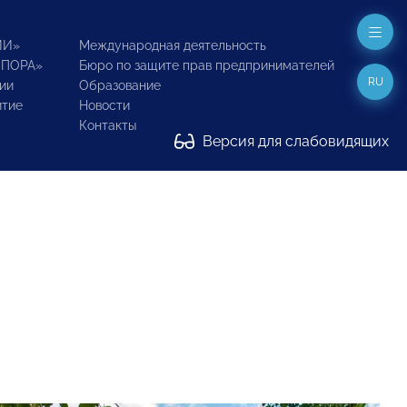
ИИ»
Международная деятельность
ОПОРА»
Бюро по защите прав предпринимателей
RU
ии
Образование
итие
Новости
Контакты
Версия для слабовидящих