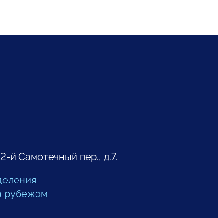
 2-й Самотечный пер., д.7.
деления
а рубежом