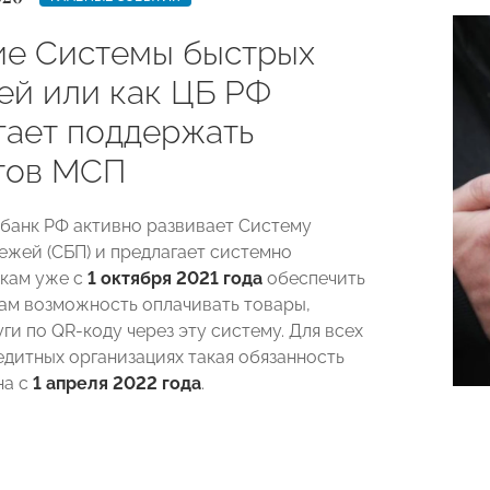
ие Системы быстрых
ей или как ЦБ РФ
гает поддержать
тов МСП
банк РФ активно развивает Систему
ежей (СБП) и предлагает системно
кам уже с
1 октября 2021 года
обеспечить
ам возможность оплачивать товары,
ги по QR-коду через эту систему. Для всех
едитных организациях такая обязанность
на с
1 апреля 2022 года
.