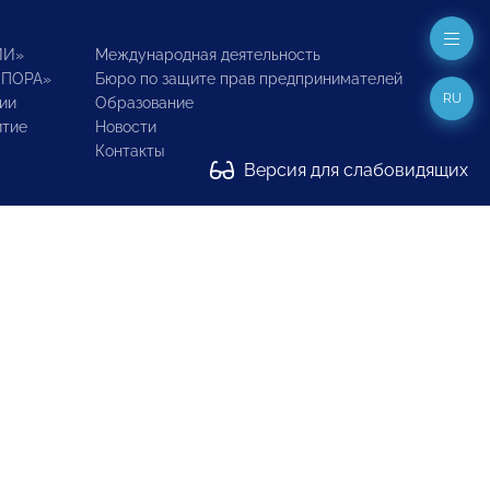
ИИ»
Международная деятельность
ОПОРА»
Бюро по защите прав предпринимателей
RU
ии
Образование
итие
Новости
Контакты
Версия для слабовидящих