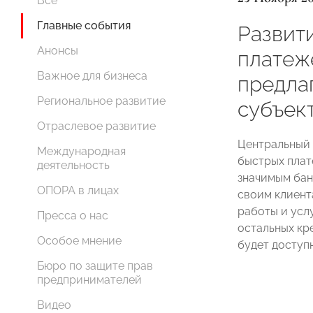
Все
Главные события
Развит
Анонсы
платеж
Важное для бизнеса
предла
Региональное развитие
субъек
Отраслевое развитие
Центральный 
Международная
быстрых плат
деятельность
значимым бан
ОПОРА в лицах
своим клиент
работы и услу
Пресса о нас
остальных кр
Особое мнение
будет доступ
Бюро по защите прав
предпринимателей
Видео