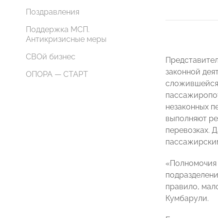
Поздравления
Поддержка МСП.
Антикризисные меры
СВОй бизнес
Представител
законной дея
ОПОРА — СТАРТ
сложившейся 
пассажиропот
незаконных п
выполняют ре
перевозках. 
пассажирским
«Полномочия 
подразделени
правило, мало
Кумбарули.