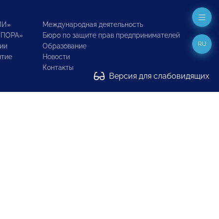
ИИ»
Международная деятельность
ОПОРА»
Бюро по защите прав предпринимателей
RU
ии
Образование
итие
Новости
Контакты
Версия для слабовидящих