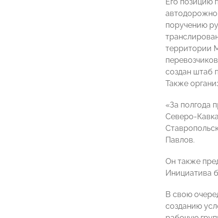
Его позицию 
автодорожног
поручению р
транслирован
территории М
перевозчиков
создан штаб 
Также органи
«За полгода 
Северо-Кавка
Ставропольск
Павлов.
Он также пре
Инициатива б
В свою очере
созданию усл
рабочую груп