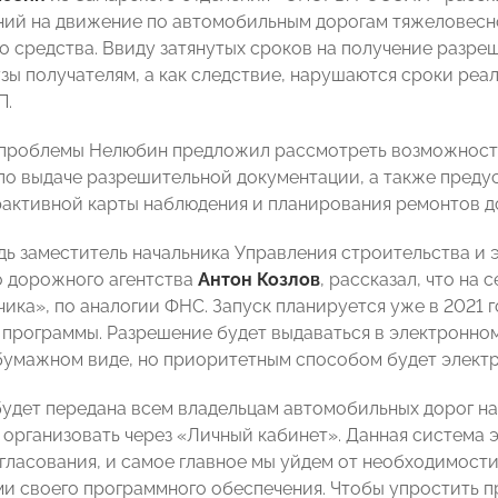
ий на движение по автомобильным дорогам тяжеловесно
о средства. Ввиду затянутых сроков на получение разреш
узы получателям, а как следствие, нарушаются сроки реа
П.
проблемы Нелюбин предложил рассмотреть возможность
по выдаче разрешительной документации, а также преду
рактивной карты наблюдения и планирования ремонтов д
дь заместитель начальника Управления строительства и
 дорожного агентства
Антон Козлов
, рассказал, что на
ика», по аналогии ФНС. Запуск планируется уже в 2021 г
 программы. Разрешение будет выдаваться в электронном 
бумажном виде, но приоритетным способом будет элект
удет передана всем владельцам автомобильных дорог на
 организовать через «Личный кабинет». Данная система
гласования, и самое главное мы уйдем от необходимост
и своего программного обеспечения. Чтобы упростить п