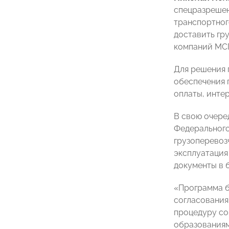
спецразрешен
транспортног
доставить гр
компаний МС
Для решения 
обеспечения 
оплаты, инте
В свою очере
Федерального
грузоперевозч
эксплуатация
документы в 
«Программа б
согласования
процедуру со
образованиям