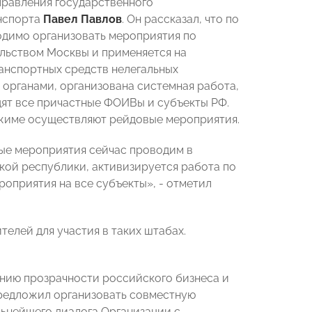
правления государственного
анспорта
Павел Павлов
. Он рассказал, что по
димо организовать мероприятия по
льством Москвы и применяется на
ранспортных средств нелегальных
 органами, организована системная работа,
дят все причастные ФОИВы и субъекты РФ.
ежиме осуществляют рейдовые мероприятия.
ные мероприятия сейчас проводим в
кой республики, активизируется работа по
оприятия на все субъекты», - отметил
лей для участия в таких штабах.
ию прозрачности российского бизнеса и
едложил организовать совместную
льнейшего диалога Организации с