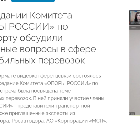
едании Комитета
Ы РОССИИ» по
орту обсудили
ьные вопросы в сфере
бильных перевозок
формате видеоконференцсвязи состоялось
аседание Комитета «ОПОРЫ РОССИИ» по
Встреча была посвящена теме
х перевозок. В ней приняли участие члены
ИИ» - представители транспортной
акже приглашенные эксперты из
ора, Росавтодора, АО «Корпорации «МСП».