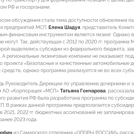
ом РФ и госорганами.
сом обсуждения стала тема доступности обновления па
ля предприятий МСП.
Елена Шадуя
, представитель Комит
ым финансовым инструментом является лизинг. Однако в
е могут. Так, действующая с 2012 по 2020 гг. программа
орой выделялись субсидии из федерального бюджета, за
. А региональные лизинговые компании не оказывают под
о проекта «Безопасные и качественные автомобильные д
 средств, однако программа реализуется не во всех субъ
дь Руководитель Дирекции по управлению дочерними и 
и АО «Корпорация «МСП»
Татьяна Гончарова
, рассказал
го развития РФ была разработана программа по субсид
П. В рамках данной программы предполагается субсидиро
 в 2021, 2022 гг. бюджетных ассигнований не запланиров
ранее 2023 года.
любин
из Самарского отделения «ОПОРЫ РОССИИ» рассказ