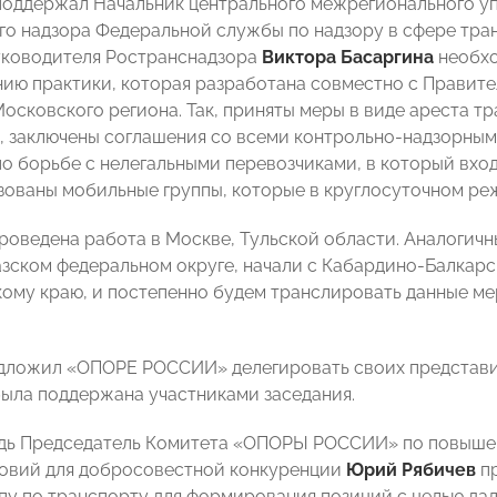
поддержал Начальник центрального межрегионального у
о надзора Федеральной службы по надзору в сфере тр
уководителя Ространснадзора
Виктора Басаргина
необхо
ию практики, которая разработана совместно с Правите
осковского региона. Так, приняты меры в виде ареста т
, заключены соглашения со всеми контрольно-надзорным
по борьбе с нелегальными перевозчиками, в который вхо
зованы мобильные группы, которые в круглосуточном р
проведена работа в Москве, Тульской области. Аналогич
зском федеральном округе, начали с Кабардино-Балкарс
ому краю, и постепенно будем транслировать данные мер
дложил «ОПОРЕ РОССИИ» делегировать своих представите
ыла поддержана участниками заседания.
дь Председатель Комитета «ОПОРЫ РОССИИ» по повышен
овий для добросовестной конкуренции
Юрий
Рябичев
пр
пу по транспорту для формирования позиций с целью да