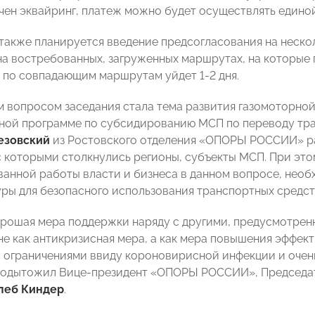
чен эквайринг, платеж можно будет осуществлять единой 
 также планируется введение предсогласования на неско
на востребованных, загруженных маршрутах, на которые 
 по совпадающим маршрутам уйдет 1-2 дня.
вопросом заседания стала тема развития газомоторной 
ной программе по субсидированию МСП по переводу тра
езовский
из Ростовского отделения «ОПОРЫ РОССИИ» ра
с которыми столкнулись регионы, субъекты МСП. При это
анной работы власти и бизнеса в данном вопросе, необ
ры для безопасного использования транспортных средст
орошая мера поддержки наряду с другими, предусмотрен
не как антикризисная мера, а как мера повышения эффект
с ограничениями ввиду короновирисной инфекции и очен
- подытожил Вице-президент «ОПОРЫ РОССИИ», Председ
леб Киндер
.