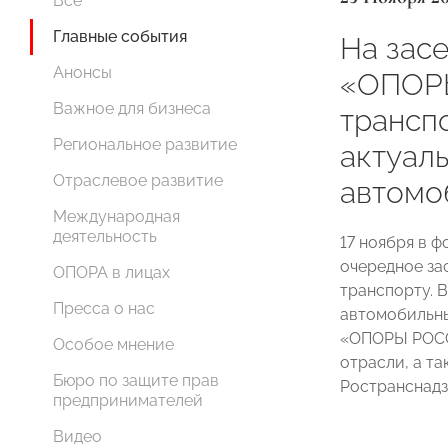
Все
Главные события
На зас
Анонсы
«ОПОР
Важное для бизнеса
трансп
Региональное развитие
актуал
Отраслевое развитие
автомо
Международная
деятельность
17 ноября в 
очередное з
ОПОРА в лицах
транспорту. 
Пресса о нас
автомобильны
«ОПОРЫ РОСС
Особое мнение
отрасли, а т
Бюро по защите прав
Ространснадз
предпринимателей
Видео