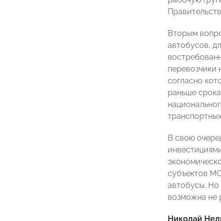
Правительств
Вторым вопро
автобусов, д
востребованн
перевозчики н
согласно кот
раньше срока
национальног
транспортных
В свою очере
инвестициям
экономическо
субъектов МС
автобусы. Но
возможна не 
Николай Не