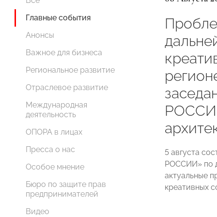
Все
Главные события
Пробле
Анонсы
дальне
Важное для бизнеса
креати
Региональное развитие
регион
Отраслевое развитие
заседа
Международная
РОССИИ
деятельность
архите
ОПОРА в лицах
Пресса о нас
5 августа со
РОССИИ» по д
Особое мнение
актуальные 
Бюро по защите прав
креативных с
предпринимателей
Видео