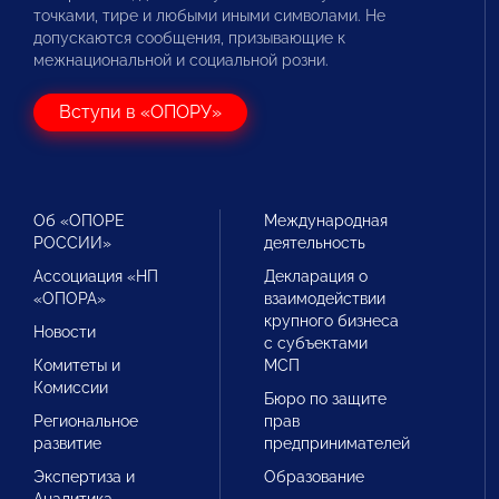
точками, тире и любыми иными символами. Не
допускаются сообщения, призывающие к
межнациональной и социальной розни.
Вступи в «ОПОРУ»
Об «ОПОРЕ
Международная
РОССИИ»
деятельность
Ассоциация «НП
Декларация о
«ОПОРА»
взаимодействии
крупного бизнеса
Новости
с субъектами
Комитеты и
МСП
Комиссии
Бюро по защите
Региональное
прав
развитие
предпринимателей
Экспертиза и
Образование