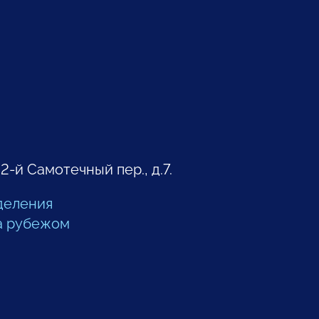
 2-й Самотечный пер., д.7.
деления
а рубежом