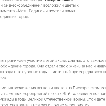
и бизнес-объединения возложили цветы к
умента «Мать-Родина» и почтили память
бодивших город.
мы принимаем участие в этой акции. Для нас это важное 
вобождение города. Они отдали свою жизнь за нас и нашу
нграда в те суровые годы — истинный пример для всех 
нов.
емония возложения венков и цветов на Пискаревском ме
яд памятных мероприятий в честь 79-й годовщины полно
локады в годы Великой Отечественной войны. Этой дате 
зеях, спектакли в театрах и другие мероприятия.