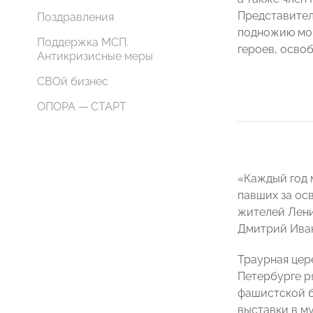
Представител
Поздравления
подножию мон
Поддержка МСП.
героев, осво
Антикризисные меры
СВОй бизнес
ОПОРА — СТАРТ
«Каждый год 
павших за ос
жителей Лени
Дмитрий Ива
Траурная цер
Петербурге р
фашистской б
выставки в му