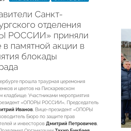
авители Санкт-
ургского отделения
Ы РОССИИ» приняли
 в памятной акции в
нятия блокады
рада
тербурге прошла траурная церемония
енков и цветов на Пискаревском
 кладбище. Участниками мероприятия
президент «ОПОРЫ РОССИИ», Председатель
итрий Иванов
,
Вице-президент «ОПОРЫ
оводитель Бюро по защите прав
телей и инвесторов
Дмитрий Петровичев
,
 Правления Организации
Тахир Бикбаев
.