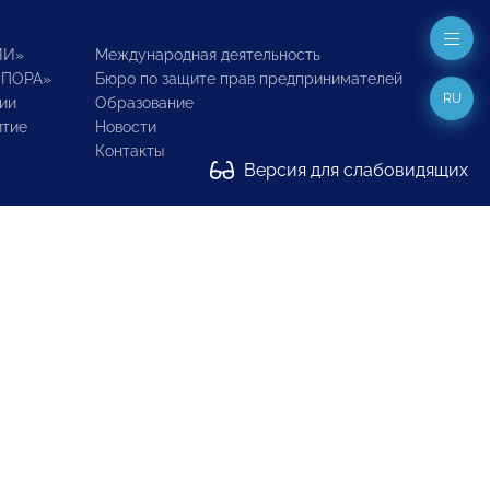
ИИ»
Международная деятельность
ОПОРА»
Бюро по защите прав предпринимателей
RU
ии
Образование
итие
Новости
Контакты
Версия для слабовидящих