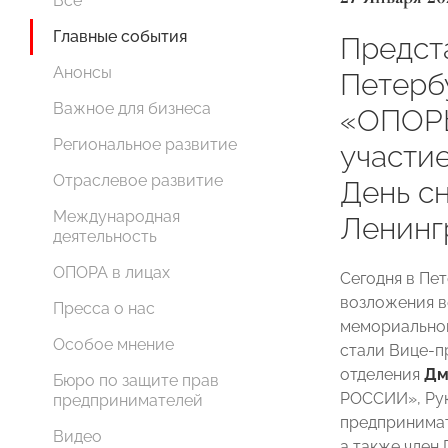
Все
Главные события
Предст
Анонсы
Петерб
Важное для бизнеса
«ОПОР
Региональное развитие
участие
Отраслевое развитие
День с
Международная
Ленинг
деятельность
ОПОРА в лицах
Сегодня в Пе
возложения в
Пресса о нас
мемориальном
Особое мнение
стали Вице-
отделения
Дм
Бюро по защите прав
РОССИИ», Рук
предпринимателей
предпринима
Видео
а также член