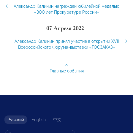
Александр Калинин награждён юбилейной медалью
«300 лет Прокуратуре России»
07 Апреля 2022
Александр Калинин принял участие в открытии XVII
Всероссийского Форума-выставки «ГОСЗАКАЗ»
Главные события
Русский
English
中文