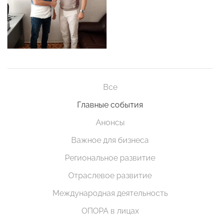
Все
Главные события
Анонсы
Важное для бизнеса
Региональное развитие
Отраслевое развитие
Международная деятельность
ОПОРА в лицах